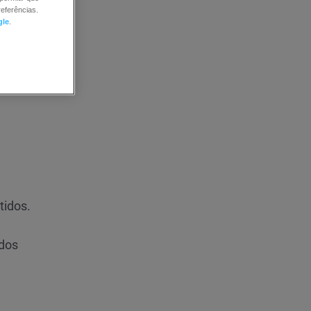
eferências.
gle
.
tidos.
ados