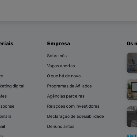
riais
Empresa
Os 
Sobre nós
Vagas abertas
te
O que há de novo
eting digital
Programas de Afiliados
ntes
Agências parceiras
esponse
Relações com investidores
binars
Declaração de acessibilidade
ail
Denunciantes
Visi
es