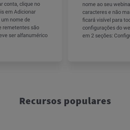
r conta, clique no
nome ao seu webinar
is em Adicionar
caracteres e não ma
r um nome de
ficará visível para t
e remetentes são
configurações do web
eve ser alfanumérico
em 2 seções: Config
Recursos populares