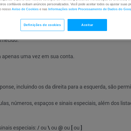
iros confiáveis exibam anúncios personalizados. Você pode aceitar todos ou ajustar suas pr
no nosso
Aviso de Cookies
e nas
Informações sobre Processamento de Dados do Goo
Definições de cookies
Aceitar
rnecido.
a apenas uma vez em sua conta.
onse, incluindo os da direita para a esquerda, são permi
las, números, espaços e sinais especiais, além dos list
inais especiais:
/
ou
\
ou
@
ou
[
ou
]