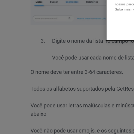
nossos parce
Saiba mais 
Digite o nome da lista no campo fo
Você pode usar cada nome de list
O nome deve ter entre 3-64 caracteres.
Todos os alfabetos suportados pela GetResp
Você pode usar letras maiúsculas e minúscu
abaixo
Você não pode usar emojis, e os seguintes s