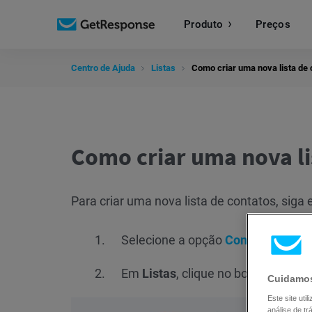
Produto
Preços
Centro de Ajuda
Listas
Como criar uma nova lista de 
Como criar uma nova li
Para criar uma nova lista de contatos, siga 
Selecione a opção
Contatos
.
Em
Listas
, clique no botão
Criar li
Cuidamos
Este site ut
análise de t