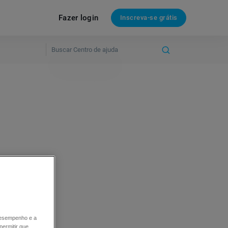
Fazer login
Inscreva-se grátis
 desempenho e a
permitir que