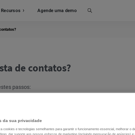
Recursos
Busca
Agende uma demo
contatos?
sta de contatos?
estes passos:
sta
.
 da sua privacidade
iliza cookies e tecnologias semelhantes para garantir o funcionamento essencial, melhorar o
ráfego, dar suporte aos nossos esforços de marketing (incluindo mensuração de anúncios) e 