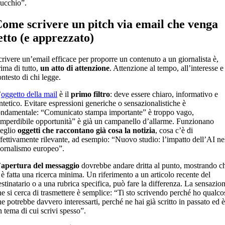
ucchio”.
ome scrivere un pitch via email che venga
etto (e apprezzato)
crivere un’email efficace per proporre un contenuto a un giornalista è,
rima di tutto,
un atto di attenzione
. Attenzione al tempo, all’interesse e
ontesto di chi legge.
’
oggetto della mail
è il
primo filtro
: deve essere chiaro, informativo e
intetico. Evitare espressioni generiche o sensazionalistiche è
ondamentale: “Comunicato stampa importante” è troppo vago,
Imperdibile opportunità” è già un campanello d’allarme. Funzionano
eglio
oggetti che raccontano già cosa la notizia
, cosa c’è di
ffettivamente rilevante, ad esempio: “Nuovo studio: l’impatto dell’AI ne
iornalismo europeo”.
’
apertura del messaggio
dovrebbe andare dritta al punto, mostrando c
i è fatta una ricerca minima. Un riferimento a un articolo recente del
estinatario o a una rubrica specifica, può fare la differenza. La sensazio
he si cerca di trasmettere è semplice: “Ti sto scrivendo perché ho qualco
he potrebbe davvero interessarti, perché ne hai già scritto in passato ed è
n tema di cui scrivi spesso”.