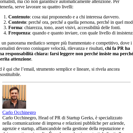
iornalisti, ma ciò non garantisce automaticamente attenzione. Per
tenerla, serve lavorare su quattro livelli:
Contenuto
: cosa stai proponendo e a chi interessa davvero.
Contesto
: perché ora, perché a quella persona, perché in quel mod
Forma
: chiarezza, tono, asset visivi, accessibilità delle fonti.
Frequenza
: quando e quanto inviare, con quale livello di insistenz
n un panorama mediatico sempre più frammentato e competitivo, dove i
ornalisti devono coniugare velocità, rilevanza e risultati,
chi fa PR ha
na responsabilità chiara: farsi leggere non perché insiste ma perch
erita attenzione
.
d è qui che l’email, strumento semplice e lineare, si rivela ancora
sostituibile.
Carlo Occhinegro
Carlo Occhinegro, Head of PR di Startup Geeks, è specializzato
nella comunicazione di impresa e relazioni pubbliche per aziende,
agenzie e startup, affiancandole nella gestione della reputazione e