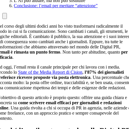
L’AI può aiutare, ma non può sostituire
Conclusione: l’email per meritare “attenzione”
el corso degli ultimi dodici anni ho visto trasformarsi radicalmente il
odo in cui si fa comunicazione. Sono cambiati i canali, gli strumenti, le
giche editoriali. È cambiato il pubblico, la sua attenzione e i suoi interes
 di conseguenza sono cambiati anche i giornalisti. Eppure, tra tutte le
rasformazioni che abbiamo attraversato nel mondo delle Digital PR,
’email è rimasta un punto fermo
. Non tanto per abitudine, quanto
per
fficacia
.
d oggi, l’email resta il canale principale per chi lavora con i media.
econdo lo
State of the Media Report di Cision
,
l’87% dei giornalisti
referisce ricevere proposte via posta elettronica
. Una percentuale ch
cconta molto: la posta offre ordine, tracciabilità e, se ben usata, consent
na comunicazione rispettosa dei tempi e delle esigenze delle redazioni.
’obiettivo di questo articolo è proprio questo: offrire una guida chiara e
oncreta su
come scrivere email efficaci per giornalisti e redazioni
nline
. Una guida rivolta a chi si occupa di PR in agenzia, nelle aziende 
ome freelance, con un approccio pratico e sempre consapevole del
ontesto.