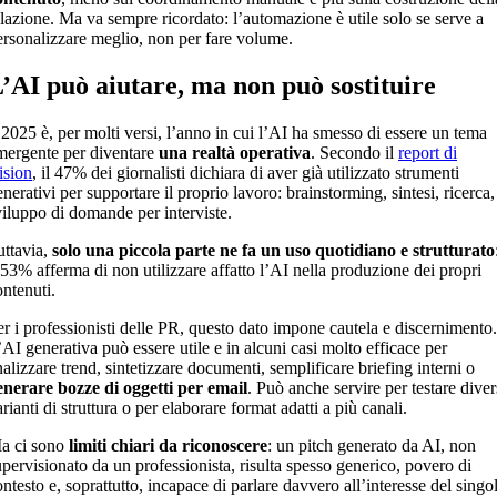
elazione. Ma va sempre ricordato: l’automazione è utile solo se serve a
ersonalizzare meglio, non per fare volume.
’AI può aiutare, ma non può sostituire
l 2025 è, per molti versi, l’anno in cui l’AI ha smesso di essere un tema
mergente per diventare
una realtà operativa
. Secondo il
report di
ision
, il 47% dei giornalisti dichiara di aver già utilizzato strumenti
nerativi per supportare il proprio lavoro: brainstorming, sintesi, ricerca,
viluppo di domande per interviste.
uttavia,
solo una piccola parte ne fa un uso quotidiano e strutturato
l 53% afferma di non utilizzare affatto l’AI nella produzione dei propri
ontenuti.
er i professionisti delle PR, questo dato impone cautela e discernimento.
’AI generativa può essere utile e in alcuni casi molto efficace per
nalizzare trend, sintetizzare documenti, semplificare briefing interni o
enerare bozze di oggetti per email
. Può anche servire per testare diver
rianti di struttura o per elaborare format adatti a più canali.
a ci sono
limiti chiari da riconoscere
: un pitch generato da AI, non
upervisionato da un professionista, risulta spesso generico, povero di
ontesto e, soprattutto, incapace di parlare davvero all’interesse del singo