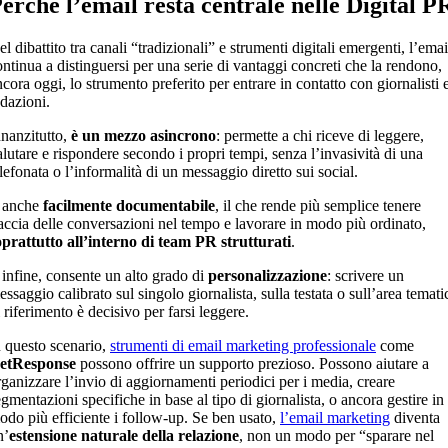
erché l’email resta centrale nelle Digital P
l dibattito tra canali “tradizionali” e strumenti digitali emergenti, l’emai
ontinua a distinguersi per una serie di vantaggi concreti che la rendono,
cora oggi, lo strumento preferito per entrare in contatto con giornalisti 
edazioni.
nnanzitutto,
è un mezzo asincrono
: permette a chi riceve di leggere,
alutare e rispondere secondo i propri tempi, senza l’invasività di una
lefonata o l’informalità di un messaggio diretto sui social.
 anche
facilmente documentabile
, il che rende più semplice tenere
raccia delle conversazioni nel tempo e lavorare in modo più ordinato,
oprattutto all’interno di team PR strutturati
.
 infine, consente un alto grado di
personalizzazione
: scrivere un
ssaggio calibrato sul singolo giornalista, sulla testata o sull’area temati
 riferimento è decisivo per farsi leggere.
n questo scenario,
strumenti di email marketing professionale
come
etResponse
possono offrire un supporto prezioso. Possono aiutare a
rganizzare l’invio di aggiornamenti periodici per i media, creare
gmentazioni specifiche in base al tipo di giornalista, o ancora gestire in
odo più efficiente i follow-up. Se ben usato,
l’email marketing
diventa
n’
estensione naturale della relazione
, non un modo per “sparare nel