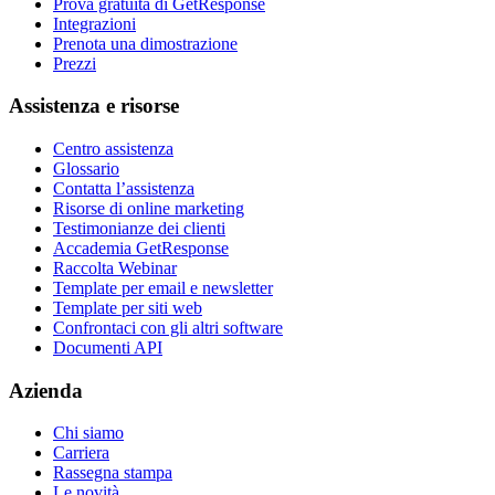
Prova gratuita di GetResponse
Integrazioni
Prenota una dimostrazione
Prezzi
Assistenza e risorse
Centro assistenza
Glossario
Contatta l’assistenza
Risorse di online marketing
Testimonianze dei clienti
Accademia GetResponse
Raccolta Webinar
Template per email e newsletter
Template per siti web
Confrontaci con gli altri software
Documenti API
Azienda
Chi siamo
Carriera
Rassegna stampa
Le novità