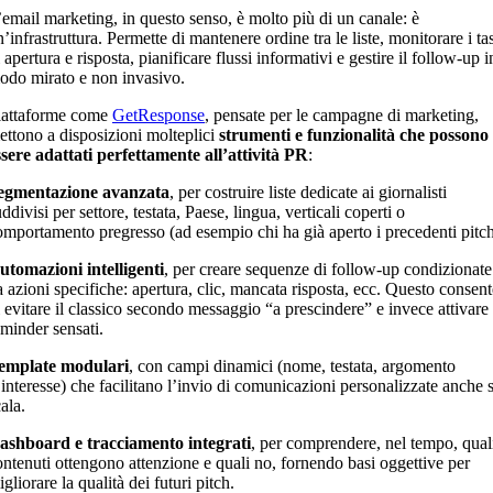
’email marketing, in questo senso, è molto più di un canale: è
’infrastruttura. Permette di mantenere ordine tra le liste, monitorare i ta
 apertura e risposta, pianificare flussi informativi e gestire il follow-up i
odo mirato e non invasivo.
iattaforme come
GetResponse
, pensate per le campagne di marketing,
ettono a disposizioni molteplici
strumenti e funzionalità che possono
ssere adattati perfettamente all’attività PR
:
egmentazione avanzata
, per costruire liste dedicate ai giornalisti
ddivisi per settore, testata, Paese, lingua, verticali coperti o
omportamento pregresso (ad esempio chi ha già aperto i precedenti pitch
utomazioni intelligenti
, per creare sequenze di follow-up condizionate
a azioni specifiche: apertura, clic, mancata risposta, ecc. Questo consent
i evitare il classico secondo messaggio “a prescindere” e invece attivare
eminder sensati.
emplate modulari
, con campi dinamici (nome, testata, argomento
’interesse) che facilitano l’invio di comunicazioni personalizzate anche 
ala.
ashboard e tracciamento integrati
, per comprendere, nel tempo, qual
ontenuti ottengono attenzione e quali no, fornendo basi oggettive per
gliorare la qualità dei futuri pitch.