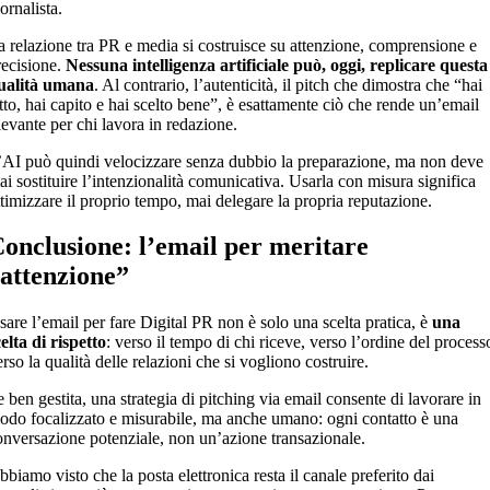
ornalista.
a relazione tra PR e media si costruisce su attenzione, comprensione e
recisione.
Nessuna intelligenza artificiale può, oggi, replicare questa
ualità umana
. Al contrario, l’autenticità, il pitch che dimostra che “hai
etto, hai capito e hai scelto bene”, è esattamente ciò che rende un’email
ilevante per chi lavora in redazione.
’AI può quindi velocizzare senza dubbio la preparazione, ma non deve
ai sostituire l’intenzionalità comunicativa. Usarla con misura significa
ttimizzare il proprio tempo, mai delegare la propria reputazione.
onclusione: l’email per meritare
attenzione”
sare l’email per fare Digital PR non è solo una scelta pratica, è
una
celta di rispetto
: verso il tempo di chi riceve, verso l’ordine del process
rso la qualità delle relazioni che si vogliono costruire.
e ben gestita, una strategia di pitching via email consente di lavorare in
odo focalizzato e misurabile, ma anche umano: ogni contatto è una
onversazione potenziale, non un’azione transazionale.
bbiamo visto che la posta elettronica resta il canale preferito dai