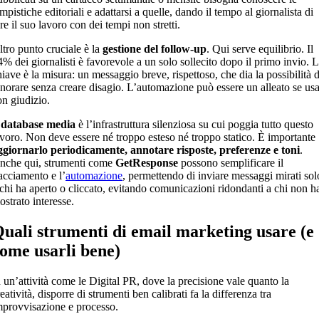
mpistiche editoriali e adattarsi a quelle, dando il tempo al giornalista di
re il suo lavoro con dei tempi non stretti.
ltro punto cruciale è la
gestione del follow-up
. Qui serve equilibrio. Il
4% dei giornalisti è favorevole a un solo sollecito dopo il primo invio. 
hiave è la misura: un messaggio breve, rispettoso, che dia la possibilità d
gnorare senza creare disagio. L’automazione può essere un alleato se usa
on giudizio.
l
database media
è l’infrastruttura silenziosa su cui poggia tutto questo
avoro. Non deve essere né troppo esteso né troppo statico. È importante
ggiornarlo periodicamente, annotare risposte, preferenze e toni
.
nche qui, strumenti come
GetResponse
possono semplificare il
racciamento e l’
automazione
, permettendo di inviare messaggi mirati sol
 chi ha aperto o cliccato, evitando comunicazioni ridondanti a chi non h
ostrato interesse.
uali strumenti di email marketing usare (e
ome usarli bene)
n un’attività come le Digital PR, dove la precisione vale quanto la
eatività, disporre di strumenti ben calibrati fa la differenza tra
mprovvisazione e processo.