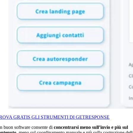
ROVA GRATIS GLI STRUMENTI DI GETRESPONSE
n buon software consente di
concentrarsi meno sull’invio e più sul
ontenuto
, meno sul coordinamento manuale e più sulla costruzione dell