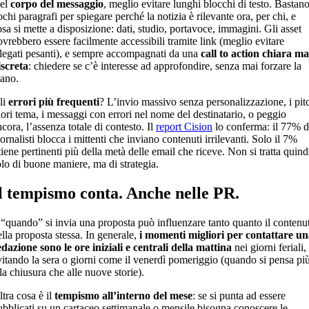
el
corpo del messaggio
, meglio evitare lunghi blocchi di testo. Bastan
chi paragrafi per spiegare perché la notizia è rilevante ora, per chi, e
osa si mette a disposizione: dati, studio, portavoce, immagini. Gli asset
ovrebbero essere facilmente accessibili tramite link (meglio evitare
llegati pesanti), e sempre accompagnati da una
call to action chiara ma
iscreta
: chiedere se c’è interesse ad approfondire, senza mai forzare la
ano.
li
errori più frequenti
? L’invio massivo senza personalizzazione, i pit
uori tema, i messaggi con errori nel nome del destinatario, o peggio
cora, l’assenza totale di contesto. Il
report Cision
lo conferma: il 77% d
ornalisti blocca i mittenti che inviano contenuti irrilevanti. Solo il 7%
tiene pertinenti più della metà delle email che riceve. Non si tratta quind
olo di buone maniere, ma di strategia.
l tempismo conta. Anche nelle PR.
l “quando” si invia una proposta può influenzare tanto quanto il contenu
ella proposta stessa. In generale,
i momenti migliori per contattare u
edazione sono le ore iniziali e centrali della mattina
nei giorni feriali,
vitando la sera o giorni come il venerdì pomeriggio (quando si pensa pi
la chiusura che alle nuove storie).
ltra cosa è il
tempismo all’interno del mese
: se si punta ad essere
ubblicati su un cartaceo settimanale o mensile bisogna conoscere le