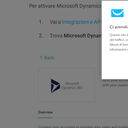
Per attivare Microsoft Dynamics 365 in Ge
Vai a
Integrazioni e API.
Ci prendi
Trova
Microsoft Dynamics 365
e f
Questo sito we
del traffico,
fiducia di fo
informazioni 