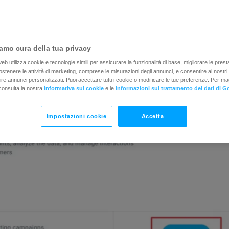
tResponse:
amo cura della tua privacy
ai clic sul pulsante
Connetti.
b utilizza cookie e tecnologie simili per assicurare la funzionalità di base, migliorare le prestaz
 sostenere le attività di marketing, comprese le misurazioni degli annunci, e consentire ai nostri
rnire annunci personalizzati. Puoi accettare tutti i cookie o modificare le tue preferenze. Per ma
consulta la nostra
Informativa sui cookie
e le
Informazioni sul trattamento dei dati di G
Impostazioni cookie
Accetta