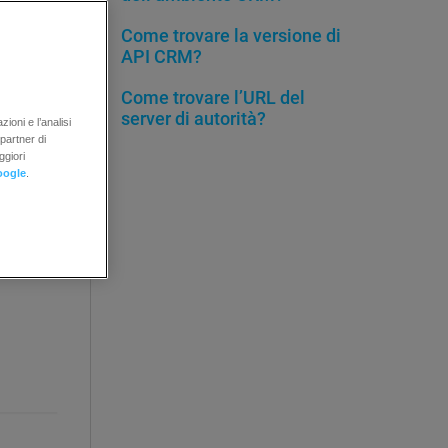
Come trovare la versione di
API CRM?
Come trovare l’URL del
server di autorità?
ioni e l’analisi
 partner di
ggiori
oogle
.