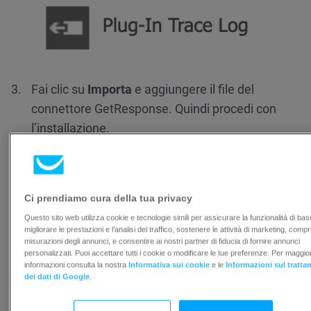
Fai clic su
Importa
e aggiungere il file del
connettore GetResponse. Quindi procedi con
l’installazione.
Una volta completata l’installazione, sarà
disponibile una nuova area in Microsoft
Dynamics 365 denominata
GetResponse
.
Ci prendiamo cura della tua privacy
Questo sito web utilizza cookie e tecnologie simili per assicurare la funzionalità di bas
Attivazione di Microsoft Dynamics 365 in
migliorare le prestazioni e l’analisi del traffico, sostenere le attività di marketing, comp
GetResponse
misurazioni degli annunci, e consentire ai nostri partner di fiducia di fornire annunci
personalizzati. Puoi accettare tutti i cookie o modificare le tue preferenze. Per maggior
informazioni consulta la nostra
Informativa sui cookie
e le
Informazioni sul tratt
Nel tuo account GetResponse, vai a
Integrazioni
dei dati di Google
.
e API >> MS Dynamics.