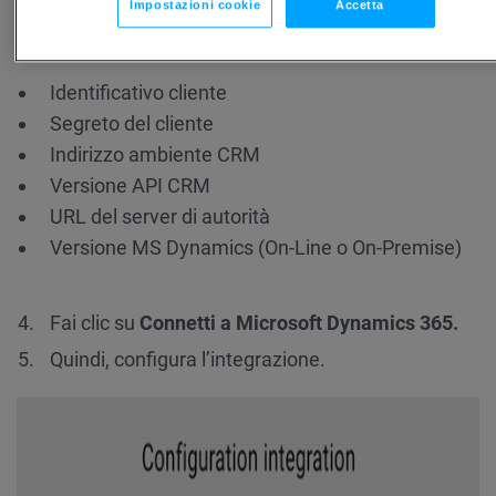
Clicca
Connetti.
Impostazioni cookie
Accetta
Fornisci i seguenti dettagli:
Identificativo cliente
Segreto del cliente
Indirizzo ambiente CRM
Versione API CRM
URL del server di autorità
Versione MS Dynamics (On-Line o On-Premise)
Fai clic su
Connetti a Microsoft Dynamics 365.
Quindi, configura l’integrazione.