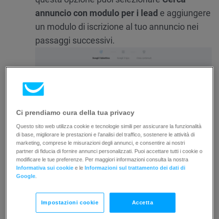
annuncio con modulo
per i lead
e aggiungere
un modulo di iscrizione al tuo annuncio nei
passaggi successivi.
Ci prendiamo cura della tua privacy
Questo sito web utilizza cookie e tecnologie simili per assicurare la funzionalità
di base, migliorare le prestazioni e l’analisi del traffico, sostenere le attività di
Coinvolgere il pubblico
aiuta a ottenere più
marketing, comprese le misurazioni degli annunci, e consentire ai nostri
partner di fiducia di fornire annunci personalizzati. Puoi accettare tutti i cookie o
visite al tuo sito web. La selezione di questa
modificare le tue preferenze. Per maggiori informazioni consulta la nostra
Informativa sui cookie
e le
Informazioni sul trattamento dei dati di
opzione ti consente di scegliere
Cerca
Google
.
annuncio per gli annunci senza modulo di
iscrizione.
Impostazioni cookie
Accetta