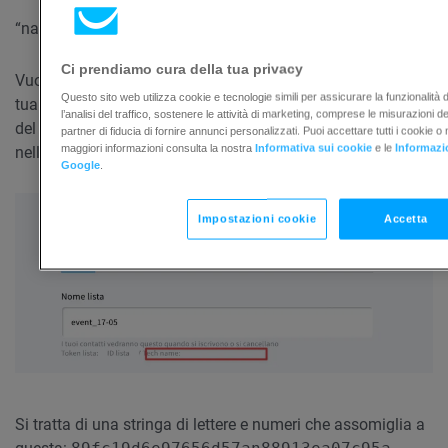
“name”,”email”,”ip”,”hobby”,”pet”,”pet”
“John”,”john@example.com
Ci prendiamo cura della tua privacy
Vuoi aggiornare le informazioni di
contatto
esistenti nella
Questo sito web utilizza cookie e tecnologie simili per assicurare la funzionalità d
tua lista. Per farlo, carica il file con lo stesso titolo del nome
l’analisi del traffico, sostenere le attività di marketing, comprese le misurazioni d
del tecnico dell’elenco. Puoi trovare il nome del tecnico
partner di fiducia di fornire annunci personalizzati. Puoi accettare tutti i cookie o
maggiori informazioni consulta la nostra
Informativa sui cookie
e le
Informazio
nelle impostazioni dell’elenco proprio sotto il suo nome.
Google
.
Impostazioni cookie
Accetta
Si tratta di una stringa di lettere e numeri che assomiglia a