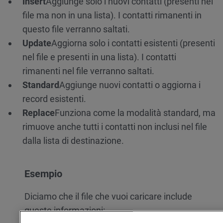
Insert
Aggiunge solo i nuovi contatti (presenti nel
file ma non in una lista). I contatti rimanenti in
questo file verranno saltati.
Update
Aggiorna solo i contatti esistenti (presenti
nel file e presenti in una lista). I contatti
rimanenti nel file verranno saltati.
Standard
Aggiunge nuovi contatti o aggiorna i
record esistenti.
Replace
Funziona come la modalità standard, ma
rimuove anche tutti i contatti non inclusi nel file
dalla lista di destinazione.
Esempio
Diciamo che il file che vuoi caricare include
queste informazioni: