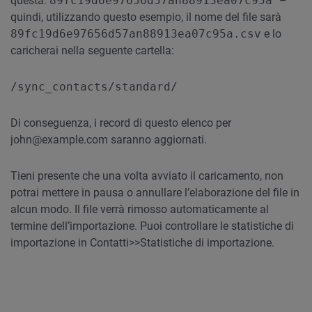
questa:
89fc19d6e97656d57an88913ea07c95a
–
quindi, utilizzando questo esempio, il nome del file sarà
89fc19d6e97656d57an88913ea07c95a.csv
e lo
caricherai nella seguente cartella:
/sync_contacts/standard/
Di conseguenza, i record di questo elenco per
john@example.com saranno aggiornati.
Tieni presente che una volta avviato il caricamento, non
potrai mettere in pausa o annullare l’elaborazione del file in
alcun modo. Il file verrà rimosso automaticamente al
termine dell’importazione. Puoi controllare le statistiche di
importazione in Contatti>>Statistiche di importazione.