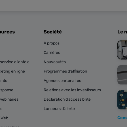
ources
Société
Le 
À propos
Carrières
service clientèle
Nouveautés
eting en ligne
Programmes d’affiliation
ents
Agences partenaires
esponse
Relations avec les investisseurs
webinaires
Déclaration d’accessibilité
ls
Lanceurs d’alerte
Cons
s Web