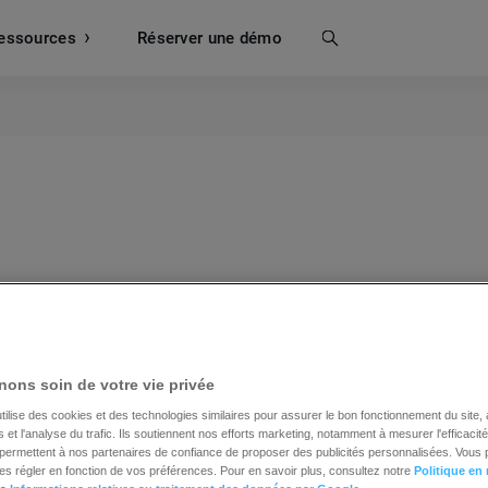
essources
Recherche
Réserver une démo
 de visiteurs ou d’utilisateurs qui accèdent à un site we
mesure cruciale pour les propriétaires de sites web et les
e indique la popularité, la portée et la performance globa
ons soin de votre vie privée
tilise des cookies et des technologies similaires pour assurer le bon fonctionnement du site,
et l'analyse du trafic. Ils soutiennent nos efforts marketing, notamment à mesurer l'efficacit
t permettent à nos partenaires de confiance de proposer des publicités personnalisées. Vous
ifférentes catégories, notamment le trafic organique, le tr
es régler en fonction de vos préférences. Pour en savoir plus, consultez notre
Politique en