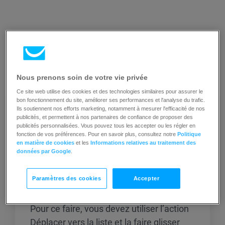
Articles connexes
Nous prenons soin de votre vie privée
Ce site web utilise des cookies et des technologies similaires pour assurer le
Puis-je déplacer mes contacts
bon fonctionnement du site, améliorer ses performances et l'analyse du trafic.
Ils soutiennent nos efforts marketing, notamment à mesurer l'efficacité de nos
d’une liste à une autre dans le
publicités, et permettent à nos partenaires de confiance de proposer des
cadre d’un workflow
publicités personnalisées. Vous pouvez tous les accepter ou les régler en
fonction de vos préférences. Pour en savoir plus, consultez notre
Politique
d’automatisation marketing ?
en matière de cookies
et les
Informations relatives au traitement des
données par Google
.
Oui, vous pouvez déplacer vos contacts
Paramètres des cookies
Accepter
d’une liste à une autre au sein de votre
workflow d’automatisation marketing.
Pour ce faire, vous devez utiliser l’action
Déplacer vers la liste et la faire glisser