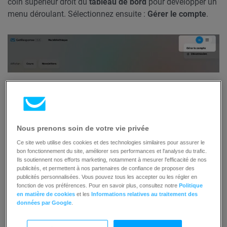
coin supérieur droit du
tableau de bord
pour développer un
menu déroulant. Sélectionnez ensuite :
Gérer le compte
.
Dans le menu latéral, cliquez sur
Facturation
, puis sur le
bouton d’action (3 points) à côté du produit que vous avez
payé et cliquez sur
Demander la facture
.
Nous prenons soin de votre vie privée
Ce site web utilise des cookies et des technologies similaires pour assurer le
bon fonctionnement du site, améliorer ses performances et l'analyse du trafic.
Ils soutiennent nos efforts marketing, notamment à mesurer l'efficacité de nos
publicités, et permettent à nos partenaires de confiance de proposer des
publicités personnalisées. Vous pouvez tous les accepter ou les régler en
fonction de vos préférences. Pour en savoir plus, consultez notre
Politique
en matière de cookies
et les
Informations relatives au traitement des
données par Google
.