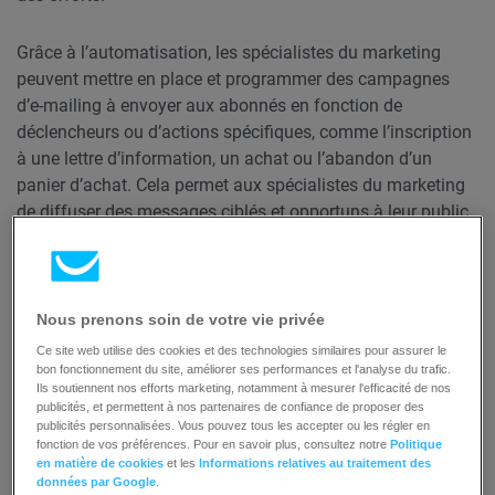
Grâce à l’automatisation, les spécialistes du marketing
peuvent mettre en place et programmer des campagnes
d’e-mailing à envoyer aux abonnés en fonction de
déclencheurs ou d’actions spécifiques, comme l’inscription
à une lettre d’information, un achat ou l’abandon d’un
panier d’achat. Cela permet aux spécialistes du marketing
de diffuser des messages ciblés et opportuns à leur public
sans avoir à envoyer manuellement chaque courriel, ce qui
permet de gagner un temps précieux et de s’assurer
qu’aucune opportunité n’est manquée.
Nous prenons soin de votre vie privée
L’automatisation joue également un rôle crucial dans la
Ce site web utilise des cookies et des technologies similaires pour assurer le
bon fonctionnement du site, améliorer ses performances et l'analyse du trafic.
génération et le développement de prospects. En mettant
Ils soutiennent nos efforts marketing, notamment à mesurer l'efficacité de nos
en place des flux de travail automatisés, les spécialistes du
publicités, et permettent à nos partenaires de confiance de proposer des
marketing peuvent capturer des prospects par le biais de
publicités personnalisées. Vous pouvez tous les accepter ou les régler en
fonction de vos préférences. Pour en savoir plus, consultez notre
Politique
formulaires ou de pages de renvoi, puis les entretenir grâce
en matière de cookies
et les
Informations relatives au traitement des
à des séquences d’e-mails ciblées ou à la diffusion de
données par Google
.