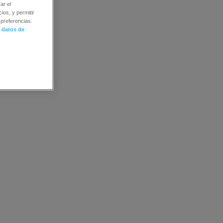
ar el
ios, y permitir
preferencias.
 datos de