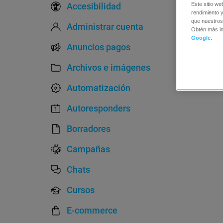
Accesibilidad
Este sitio we
rendimiento y
que nuestros
Administrar cuenta
Obtén más i
Google
.
Anuncios pagos
Archivos e imágenes
Automatización
Autoresponders
Borradores
Campañas
Chats
Cursos
E-commerce