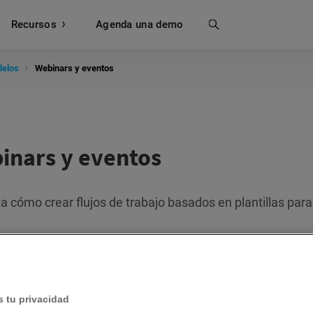
Recursos
Buscar
Agenda una demo
delos
Webinars y eventos
inars y eventos
a cómo crear flujos de trabajo basados en plantillas par
Mensaje de cumpleaños
¿Para qué se usan los modelos de Webinars y eventos
Seguimiento pos-webinar
Promoción de webinar
 tu privacidad