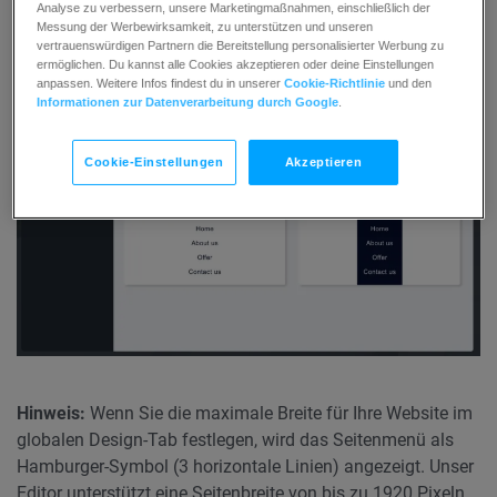
Analyse zu verbessern, unsere Marketingmaßnahmen, einschließlich der
Layoutbibliothek. Klicken Sie auf diejenige, die
Messung der Werbewirksamkeit, zu unterstützen und unseren
Sie Ihrer Seite hinzufügen möchten.
vertrauenswürdigen Partnern die Bereitstellung personalisierter Werbung zu
ermöglichen. Du kannst alle Cookies akzeptieren oder deine Einstellungen
anpassen. Weitere Infos findest du in unserer
Cookie-Richtlinie
und den
Informationen zur Datenverarbeitung durch Google
.
Cookie-Einstellungen
Akzeptieren
Hinweis:
Wenn Sie die maximale Breite für Ihre Website im
globalen Design-Tab festlegen, wird das Seitenmenü als
Hamburger-Symbol (3 horizontale Linien) angezeigt. Unser
Editor unterstützt eine Seitenbreite von bis zu 1920 Pixeln.