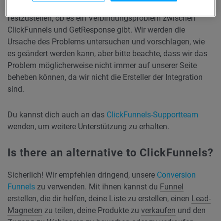
sende bitte eine E-Mail an unser DevZone-Team,
um
festzustellen, ob es ein Verbindungsproblem zwischen
ClickFunnels und GetResponse gibt. Wir werden die
Ursache des Problems untersuchen und vorschlagen, wie
es geändert werden kann, aber bitte beachte, dass wir das
Problem möglicherweise nicht immer auf unserer Seite
beheben können, da wir nicht die Ersteller der Integration
sind.
Du kannst dich auch an das
ClickFunnels-Supportteam
wenden, um weitere Unterstützung zu erhalten.
Is there an alternative to ClickFunnels?
Sicherlich! Wir empfehlen dringend, unsere
Conversion
Funnels
zu verwenden. Mit ihnen kannst du
Funnel
erstellen, die dir helfen, deine Liste zu erstellen, einen
Lead-
Magneten
zu teilen, deine Produkte zu
verkaufen
und den