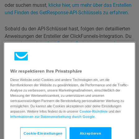
oder suchen musst,
klicke hier, um mehr über das Erstellen
und Finden des GetResponse-API-Schlüssels zu erfahren
.
Sobald du den API-Schlüssel hast, folgen den detaillierten
Anweisungen der Ersteller der ClickFunnels-Integration. Du
kannst
hier auf die ClickFunnels-Richtlinien zugreifen.
Kann ich GetResponse mit
ClickFunnels über Zapier integrieren?
Wir respektieren Ihre Privatsphäre
Diese Website setzt Cookies und andere Technologien ein, um die
Ja, es ist möglich, GetResponse mit ClickFunnels über
Kernfunktionen der Website zu gewährleisten, die Performance und die Traffic-
Zapier zu integrieren.
Klicke hier, um mehr über unsere
Analyse zu verbessern, unsere Marketingmaßnahmen, einschließlich der
Messung der Werbewirksamkeit, zu unterstützen und unseren
Zapier-Integration zu erfahren.
vertrauenswürdigen Partnern die Bereitstellung personalisierter Werbung zu
ermöglichen. Du kannst alle Cookies akzeptieren oder deine Einstellungen
anpassen. Weitere Infos findest du in unserer
Cookie-Richtlinie
und den
Meine ClickFunnels-Integration
Informationen zur Datenverarbeitung durch Google
.
funktioniert nicht
Cookie-Einstellungen
Akzeptieren
Wenn du Probleme mit Ihrer ClickFunnels-Integration hast,