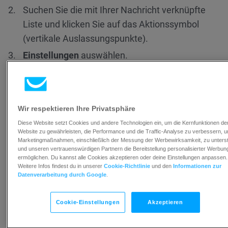
Suchen Sie die mit Ihrer Nachricht verknüpfte
Liste und klicken Sie auf das Aktionssymbol
(vertikale Auslassungspunkte).
Einstellungen
auswählen.
Suchen Sie auf der Registerkarte
Allgemein
nach
Postadresse in der Fußzeile anzeigen
und
klicken Sie auf das blaue Dreieck, um die Ansicht
Wir respektieren Ihre Privatsphäre
zu erweitern.
Diese Website setzt Cookies und andere Technologien ein, um die Kernfunktionen de
Website zu gewährleisten, die Performance und die Traffic-Analyse zu verbessern, 
Marketingmaßnahmen, einschließlich der Messung der Werbewirksamkeit, zu unters
und unseren vertrauenswürdigen Partnern die Bereitstellung personalisierter Werbun
ermöglichen. Du kannst alle Cookies akzeptieren oder deine Einstellungen anpassen.
Weitere Infos findest du in unserer
Cookie-Richtlinie
und den
Informationen zur
Datenverarbeitung durch Google
.
Cookie-Einstellungen
Akzeptieren
Bearbeiten Sie die Postanschrift und das
Adressformat
.