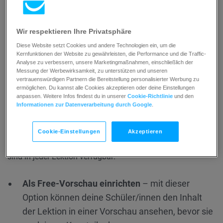
Welche Arten von Lektionsformaten
kann ich verwenden
Wir respektieren Ihre Privatsphäre
Textformat
Diese Website setzt Cookies und andere Technologien ein, um die
Videoformat
Kernfunktionen der Website zu gewährleisten, die Performance und die Traffic-
Audioformat
Analyse zu verbessern, unsere Marketingmaßnahmen, einschließlich der
Messung der Werbewirksamkeit, zu unterstützen und unseren
PDF-Format
vertrauenswürdigen Partnern die Bereitstellung personalisierter Werbung zu
Format für externe Ressourcen
ermöglichen. Du kannst alle Cookies akzeptieren oder deine Einstellungen
Webinar-Format
anpassen. Weitere Infos findest du in unserer
Cookie-Richtlinie
und den
Quiz-Format
Informationen zur Datenverarbeitung durch Google
.
Lektionseinstellungen
Jeder Lektionstyp hat seine eigenen
Lektionseinstellungen
,
Cookie-Einstellungen
Akzeptieren
die du ändern kannst. Folgende universelle Einstellungen
sind in jeder Lektion verfügbar:
Als Free-Vorschau einrichten
– mit dieser
Option können deine Schüler/innen den Inhalt
der Lektion in einer Vorschau ansehen, bevor sie