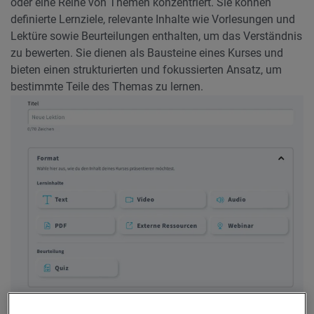
oder eine Reihe von Themen konzentriert. Sie können
definierte Lernziele, relevante Inhalte wie Vorlesungen und
Lektüre sowie Beurteilungen enthalten, um das Verständnis
zu bewerten. Sie dienen als Bausteine eines Kurses und
bieten einen strukturierten und fokussierten Ansatz, um
bestimmte Teile des Themas zu lernen.