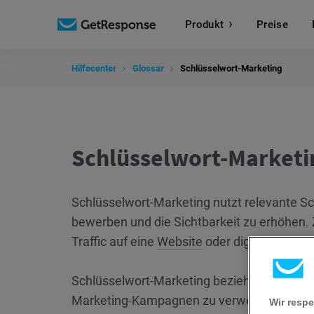
Produkt
Preise
Hilfecenter
Glossar
Schlüsselwort-Marketing
Schlüsselwort-Marketi
Schlüsselwort-Marketing nutzt relevante Sc
bewerben und die Sichtbarkeit zu erhöhen. Zi
Traffic auf eine
Website
oder digitalen Inhal
Schlüsselwort-Marketing bezieht sich auf di
Marketing-Kampagnen zu verwenden, um rele
Wir respe