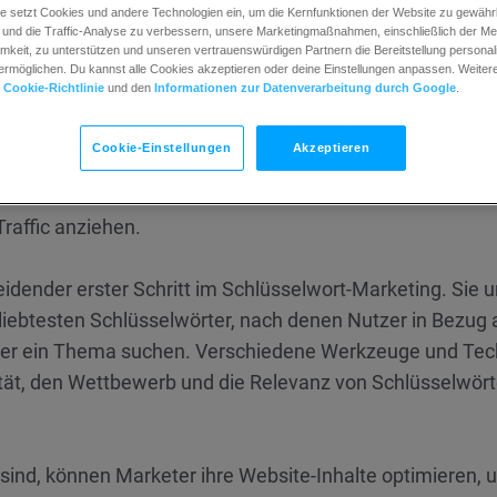
maschinenmarketings
(SEM) und der
e setzt Cookies und andere Technologien ein, um die Kernfunktionen der Website zu gewährle
und die Traffic-Analyse zu verbessern, unsere Marketingmaßnahmen, einschließlich der M
keit, zu unterstützen und unseren vertrauenswürdigen Partnern die Bereitstellung personali
rmöglichen. Du kannst alle Cookies akzeptieren oder deine Einstellungen anpassen. Weitere 
r
Cookie-Richtlinie
und den
Informationen zur Datenverarbeitung durch Google
.
ist es, sicherzustellen, dass eine Website oder Online-I
örtern oder Phrasen hoch in den Suchmaschinenergebni
Cookie-Einstellungen
Akzeptieren
 Auswahl und Integration relevanter Schlüsselwörter in W
d andere Elemente können Marketer die Sichtbarkeit ihrer
raffic anziehen.
eidender erster Schritt im Schlüsselwort-Marketing. Sie 
eliebtesten Schlüsselwörter, nach denen Nutzer in Bezug 
oder ein Thema suchen. Verschiedene Werkzeuge und Tec
ät, den Wettbewerb und die Relevanz von Schlüsselwört
rt sind, können Marketer ihre Website-Inhalte optimieren,