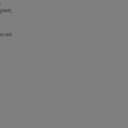
,
riert,
n wir