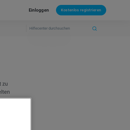
Einloggen
Kostenlos registrieren
t zu
elten
-
 lenken.