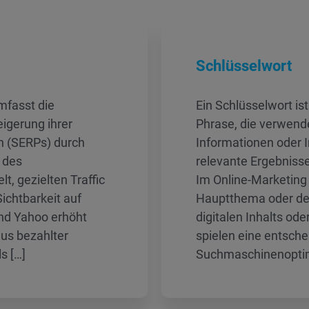
Schlüsselwort
fasst die
Ein Schlüsselwort is
igerung ihrer
Phrase, die verwende
n (SERPs) durch
Informationen oder In
 des
relevante Ergebnisse
lt, gezielten Traffic
Im Online-Marketing 
ichtbarkeit auf
Hauptthema oder de
nd Yahoo erhöht
digitalen Inhalts od
us bezahlter
spielen eine entsche
s […]
Suchmaschinenoptim