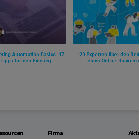
ting Automation Basics: 17
20 Experten über den Bet
Tipps für den Einstieg
eines Online-Busines
essourcen
Firma
Akt