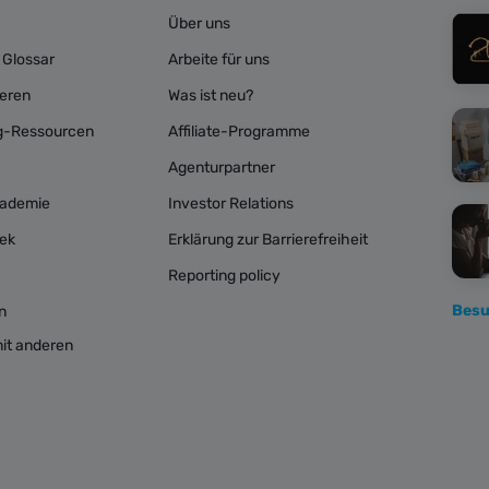
Über uns
 Glossar
Arbeite für uns
ieren
Was ist neu?
ng-Ressourcen
Affiliate-Programme
Agenturpartner
kademie
Investor Relations
hek
Erklärung zur Barrierefreiheit
Reporting policy
Besu
n
mit anderen