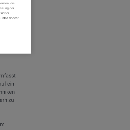
isten, die
essung der
sierter
Infos findest
nhalte
sseiten
ebsite-
umfasst
auf ein
hniken
ern zu
 um