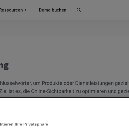
Ressourcen
Suche
Demo buchen
ng
hlüsselwörter, um Produkte oder Dienstleistungen geziel
el ist es, die Online-Sichtbarkeit zu optimieren und gezi
t zu lenken.
e Praxis, gezielte
Schlüsselwörter
oder Phrasen in Online
vanten Traffic auf eine Website oder Online-Inhalte zu
ktieren Ihre Privatsphäre