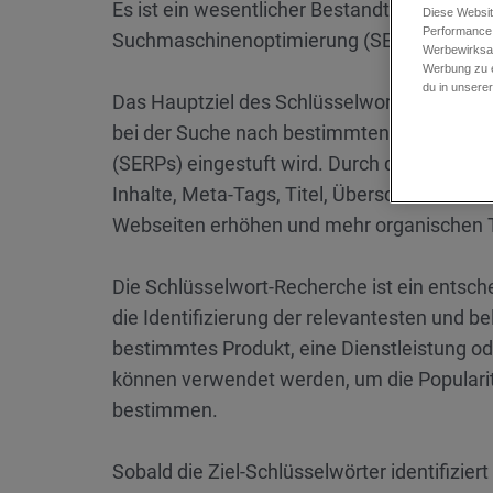
Es ist ein wesentlicher Bestandteil des
Such
Diese Websit
Performance 
Suchmaschinenoptimierung (SEO).
Werbewirksam
Werbung zu e
du in unsere
Das Hauptziel des Schlüsselwort-Marketings 
bei der Suche nach bestimmten Schlüsselw
(SERPs) eingestuft wird. Durch die gezielte
Inhalte, Meta-Tags, Titel, Überschriften un
Webseiten erhöhen und mehr organischen T
Die Schlüsselwort-Recherche ist ein entsch
die Identifizierung der relevantesten und b
bestimmtes Produkt, eine Dienstleistung 
können verwendet werden, um die Popularit
bestimmen.
Sobald die Ziel-Schlüsselwörter identifizie