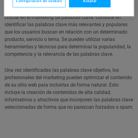
Configuración de cookies
Aceptar
La investigación de palabras clave es un primer paso
crucial en el marketing de palabras clave. Consiste en
identificar las palabras clave más relevantes y populares
que los usuarios buscan en relación con un determinado
producto, servicio o tema. Se pueden utilizar varias
herramientas y técnicas para determinar la popularidad, la
competencia y la relevancia de las palabras clave.
Una vez identificadas las palabras clave objetivo, los
profesionales del marketing pueden optimizar el contenido
de su sitio web para incluirlas de forma natural. Esto
incluye la creación de contenidos de alta calidad,
informativos y atractivos que incorporen las palabras clave
seleccionadas de forma que no parezcan forzados o spam.