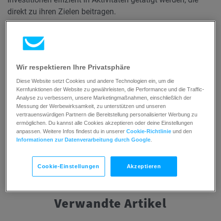
direkt zu ihren Zielen beitragen.
Zusammenfassend ermöglicht die Integration von CPA in
Ihre E-Mail-Marketing-Strategie einen zielgerichteten,
ergebnisorientierten Ansatz, der es Werbetreibenden
Wir respektieren Ihre Privatsphäre
ermöglicht, die Rendite zu maximieren und
Diese Website setzt Cookies und andere Technologien ein, um die
bedeutungsvolle Verbindungen zu ihrer
Zielgruppe
Kernfunktionen der Website zu gewährleisten, die Performance und die Traffic-
aufzubauen.
Analyse zu verbessern, unsere Marketingmaßnahmen, einschließlich der
Messung der Werbewirksamkeit, zu unterstützen und unseren
vertrauenswürdigen Partnern die Bereitstellung personalisierter Werbung zu
ermöglichen. Du kannst alle Cookies akzeptieren oder deine Einstellungen
anpassen. Weitere Infos findest du in unserer
Cookie-Richtlinie
und den
Informationen zur Datenverarbeitung durch Google
.
Cookie-Einstellungen
Akzeptieren
Verwandte Artikel