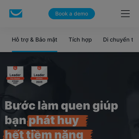
Book a demo
h
Hỗ trợ & Bảo mật
Tích hợp
Di chuyển từ
Bước làm quen giúp
bạn
phát huy
hết tiềm năng