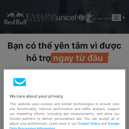
Bạn có thể yên tâm vì được
hỗ trợ
ngay
từ
đầu
Bạn có thể tin tưởng vào đội ngũ các chuyên gia
tận tâm vì sự thành công của bạn, luôn sát cánh
trợ giúp bạn. Chúng tôi mong muốn đem đến
We care about your privacy
dịch vụ hỗ trợ tốt nhất cho bạn cùng một hành
This website uses cookies and similar technologies to ensure core
site functionality, improve performance and traffic analysis, support
trình trải nghiệm trôi chảy và hiệu quả với
our marketing efforts, including ads measurements, and allow our
trusted partners to deliver personalized ads. You can accept all or
GetResponse MAX.
adjust your preferences. Learn more in our
Cookie Policy
and
Google
Data Processing Information
.