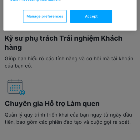
Manage preferences
Accept
Kỹ sư phụ trách Trải nghiệm Khách
hàng
Giúp bạn hiểu rõ các tính năng và cơ hội mà tài khoản
của bạn có.
Chuyên gia Hỗ trợ Làm quen
Quản lý quy trình triển khai của bạn ngay từ ngày đầu
tiên, bao gồm các phiên đào tạo và cuộc gọi rà soát.