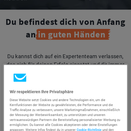
Du befindest dich von Anfang
an
in
guten
Händen
Du kannst dich auf ein Expertenteam verlassen,
das sich für deinen Erfolg einsetzt und dir immer
zur Seite steht. Wir möchten dir den besten
Support bieten und dir eine nahtlose und
effiziente Erfahrung mit GetResponse MAX
Wir respektieren Ihre Privatsphäre
ermöglichen.
Diese Website setzt Cookies und andere Technologien ein, um die
Kernfunktionen der Website zu gewährleisten, die Performance und die
Traffic-Analyse zu verbessern, unsere Marketingmaßnahmen, einschließlich
der Messung der Werbewirksamkeit, zu unterstützen und unseren
vertrauenswürdigen Partnern die Bereitstellung personalisierter Werbung zu
ermöglichen. Du kannst alle Cookies akzeptieren oder deine Einstellungen
anpassen. Weitere Infos findest du in unserer
Cookie-Richtlinie
und den