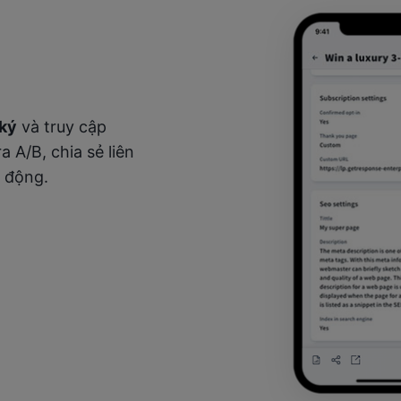
 ký
và truy cập
a A/B, chia sẻ liên
i động.