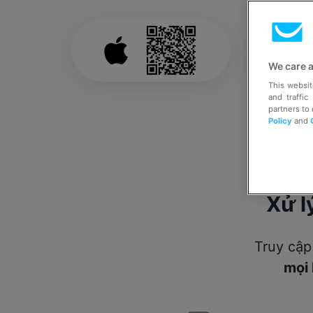
We care 
This websit
and traffic
partners to
Policy
and
Xử l
Truy cập
mọi 