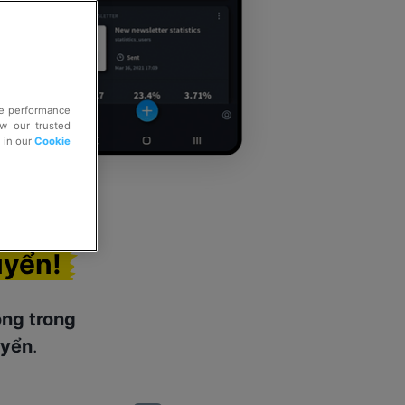
ve performance
ow our trusted
e in our
Cookie
uyển!
ộng trong
uyển
.