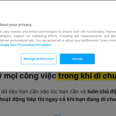
about your privacy
e uses cookies and similar technologies to ensure core site functionality, impro
 analysis, support our marketing efforts, including ads measurements, and all
 deliver personalized ads. You can accept all or adjust your preferences. Learn mor
Google Data Processing Information
.
Manage preferences
Accept
ý mọi công việc
trong khi di ch
 dữ liệu bạn cần vào lúc bạn cần và
luôn chủ đ
hoạt động tiếp thị ngay cả khi bạn đang di ch