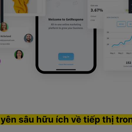
yên sâu hữu ích về tiếp thị tro