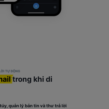
 LỜI TỰ ĐỘNG
mail
trong khi di
úy, quản lý bản tin và thư trả lời