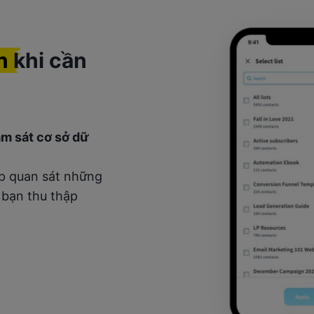
n
khi cần
iám sát cơ sở dữ
ép quan sát những
 bạn thu thập