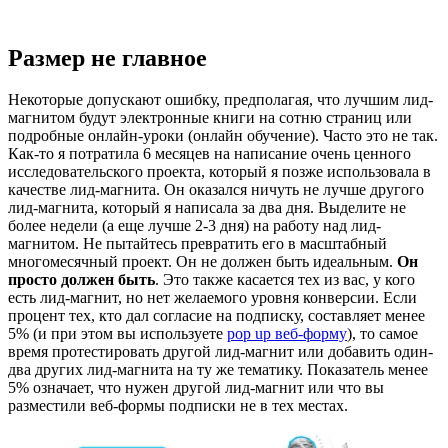
Размер не главное
Некоторые допускают ошибку, предполагая, что лучшим лид-
магнитом будут электронные книги на сотню страниц или
подробные онлайн-уроки (онлайн обучение). Часто это не так.
Как-то я потратила 6 месяцев на написание очень ценного
исследовательского проекта, который я позже использовала в
качестве лид-магнита. Он оказался ничуть не лучше другого
лид-магнита, который я написала за два дня. Выделите не
более недели (а еще лучше 2-3 дня) на работу над лид-
магнитом. Не пытайтесь превратить его в масштабный
многомесячный проект. Он не должен быть идеальным.
Он
просто должен быть
. Это также касается тех из вас, у кого
есть лид-магнит, но нет желаемого уровня конверсии. Если
процент тех, кто дал согласие на подписку, составляет менее
5% (и при этом вы используете
pop up веб-форму
), то самое
время протестировать другой лид-магнит или добавить один-
два других лид-магнита на ту же тематику. Показатель менее
5% означает, что нужен другой лид-магнит или что вы
разместили веб-формы подписки не в тех местах.