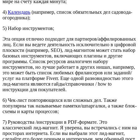
мире на счету каждая минута;
4)
Календарь
(например, список обязательных дел садовода-
огородника);
5) Набор инструментов;
Эта опция отлично подходит для партнеров/аффилированных
лиц. Если вы ведете деятельность исключительно в цифровой
плоскости (например, SEO), лид-магнитом может стать набор
базовых инструментов, включающих плагины и другие
программы. Список ресурсов аналогичен набору
инструментов, но лучше работает в других нишах, например,
это может быть список любимых фрилансеров или заданий/
услуг на платформе Fiverr. Еще одной разновидностью этого
лид-магнита являются гайды/справочники / how to
инструкции для покупателей.
6) Чек-лист повторяющихся или сложных дел. Также
популярны так называемые памятки/шпаргалки, а также блок-
схемы и карты процессов;
7) Руководства /инструкции в PDF-формате. Это
классический лид-магнит. Я уверена, вы встречались с ним на
просторах интернета. Если вы выбрали этот лид-магнит,
сделайте его более ценным и интересным, чем обычный пост