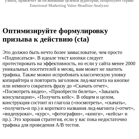
узнать, привлечет ли он внимание целевой аудитории, попробуйте сервис
Emotional Marketing Value Headline Analyzer.
Оптимизируйте формулировку
призыва к действию (cta)
Это должно быть нечто более замысловатое, чем просто
«Подписаться». В идеале текст кнопки следует
протестировать на эффективность, но если у сайта менее 2000
уникальных посетителей в месяц, вам может не хватить
трафика. Также можно испробовать классическую уловку
копирайтера и повторить заголовок лид-магнита на кнопке
или немного сократить фразу до «Скачать отчет»,
«Посмотреть видео», «Приобрести билеты», «Заказать
консультацию», «Получить кейс». В общем и целом,
конструкция состоит из глагола («посмотреть», «скачать»,
«получить»и пр.) и короткого названия лид-магнита («отчет»,
«видеоуроки», «курс», «фотографии», «книги», «кейсы» и
пр.). Это хорошая стратегия, если у вас пока недостаточно
трафика для проведения А/В тестов.