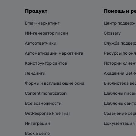
Продукт
Помощь и р
Email-маркетинг
Центр поддерж
ИИ-генератор писем
Glossary
Автоответчики
Служба подде
Автоматизации маркетинга
Ресурсы по он
Конструктор сайтов
Истории клиен
Лендинги
Академия GetR
Формы и всплывающие окна
Библиотека ве
Content monetization
Шаблоны писе
Все возможности
Шаблоны сайт
GetResponse Free Trial
Сравнение сер
Интеграции
Документация 
Book a demo