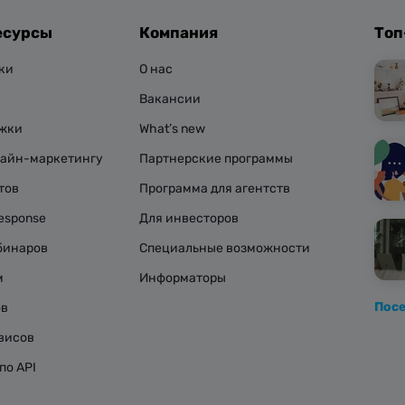
есурсы
Компания
Топ
ки
О нас
Вакансии
ржки
What’s new
лайн-маркетингу
Партнерские программы
тов
Программа для агентств
esponse
Для инвесторов
бинаров
Специальные возможности
м
Информаторы
Посе
ов
висов
по API