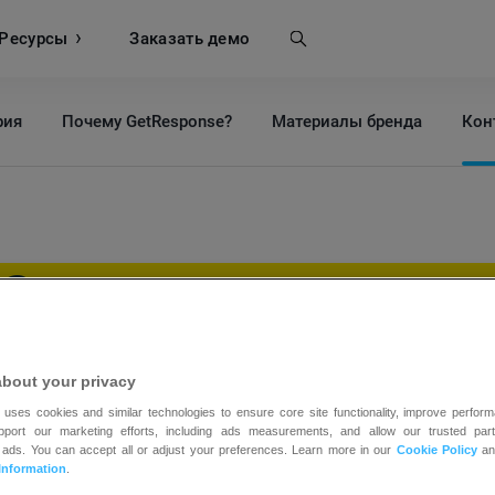
Ресурсы
Поиск
Заказать демо
рия
Почему GetResponse?
Материалы бренда
Кон
Свяжитесь
с нам
ады вашему сообщению! Свяжитесь с нами —
about your privacy
 uses cookies and similar technologies to ensure core site functionality, improve perform
языках и доступны 24 часа в сутки, 7 дней в н
upport our marketing efforts, including ads measurements, and allow our trusted part
 ads. You can accept all or adjust your preferences. Learn more in our
Cookie Policy
a
Information
.