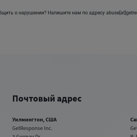
бщить о нарушении? Напишите нам по адресу abuse[at]getr
Почтовый адрес
Уилмингтон, США
Са
GetResponse Inc.
Ge
3 Germay Dr.
R.