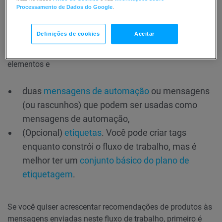
Processamento de Dados do Google
.
Definições de cookies
Aceitar
Aqui está o que você precisará para configurar os
elementos e
duas
mensagens de automação
ou mensagens
(ou rascunhos) que podem ser usadas como
mensagens de automação,
(Opcional)
etiquetas
. Você pode criar tags
enquanto constrói o fluxo de trabalho, mas é
melhor ter um
conjunto básico do plano de
etiquetagem
.
Se você quiser acrescentar recomendações de produtos às
mensagens enviadas neste fluxo de trabalho, primeiro é