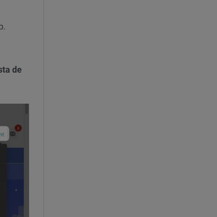
p.
sta de