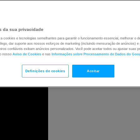
todos os
remetentes
usem endereços de e-mail dos próp
etente
, e que configurem tanto o
DKIM
quanto o
DMARC.
 da sua privacidade
cações, consulte nosso post no blog:
iliza cookies e tecnologias semelhantes para garantir o funcionamento essencial, melhorar o
 Yahoo: tudo o que você precisa saber
ráfego, dar suporte aos nossos esforços de marketing (incluindo mensuração de anúncios) e 
iros confiáveis exibam anúncios personalizados. Você pode aceitar todos ou ajustar suas pr
no nosso
Aviso de Cookies
e nas
Informações sobre Processamento de Dados do Goo
Definições de cookies
Aceitar