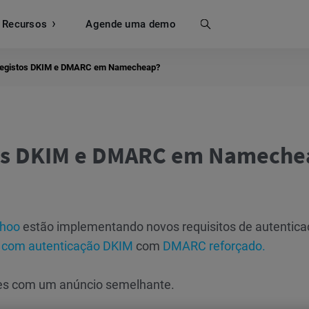
Recursos
Busca
Agende uma demo
 registos DKIM e DMARC em Namecheap?
tos DKIM e DMARC em Nameche
ahoo
estão implementando novos requisitos de autentic
 com autenticação DKIM
com
DMARC reforçado.
les com um anúncio semelhante.