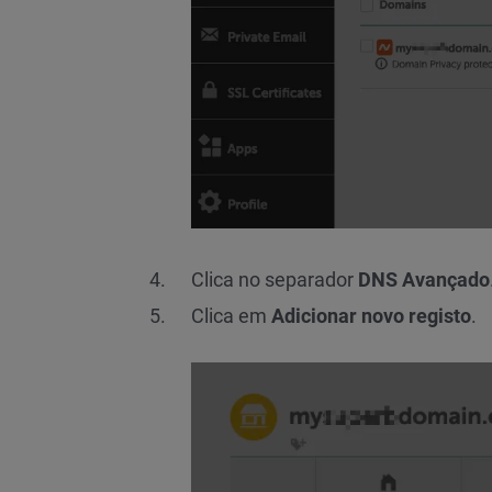
Clica no separador
DNS Avançado
Clica em
Adicionar novo registo
.