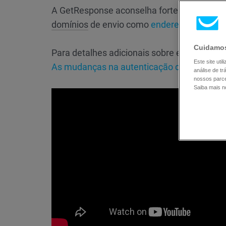
A GetResponse aconselha fortemente que 
domínios
de envio como
endereços de rem
Cuidamos
Para detalhes adicionais sobre estas modifi
Este site ut
As mudanças na autenticação do Gmail e do
análise de t
nossos parce
Saiba mais 