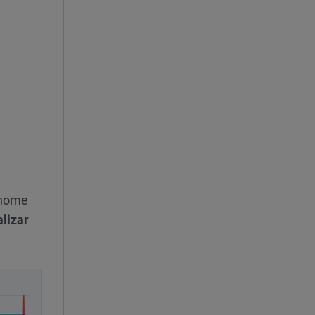
 nome
lizar