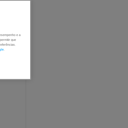
rios
 desempenho e a
permitir que
eferências.
gle
.