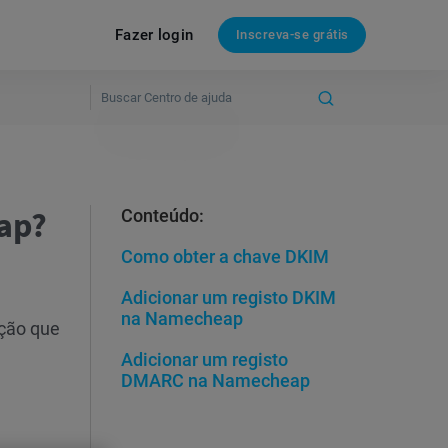
Fazer login
Inscreva-se grátis
ap?
Conteúdo:
Como obter a chave DKIM
Adicionar um registo DKIM
na Namecheap
ação que
Adicionar um registo
DMARC na Namecheap