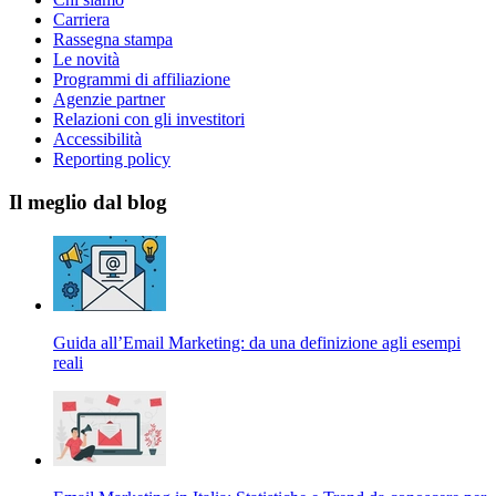
Carriera
Rassegna stampa
Le novità
Programmi di affiliazione
Agenzie partner
Relazioni con gli investitori
Accessibilità
Reporting policy
Il meglio dal blog
Guida all’Email Marketing: da una definizione agli esempi
reali