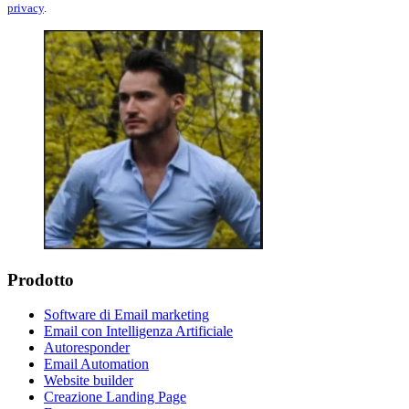
privacy
.
Prodotto
Software di Email marketing
Email con Intelligenza Artificiale
Autoresponder
Email Automation
Website builder
Creazione Landing Page