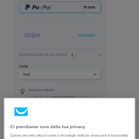
Come aggiungere prodotti alla landing
Ci prendiamo cura della tua privacy
page?
Questo sito web utilizza cookie e tecnologie simili per assicurare la funzionalità