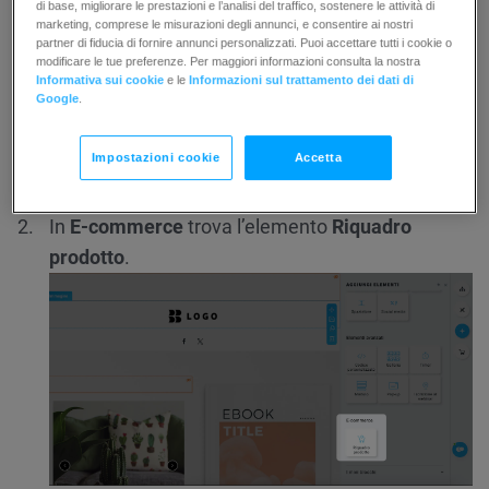
di base, migliorare le prestazioni e l’analisi del traffico, sostenere le attività di
marketing, comprese le misurazioni degli annunci, e consentire ai nostri
Fai clic sul pulsante
Aggiungi elementi.
partner di fiducia di fornire annunci personalizzati. Puoi accettare tutti i cookie o
modificare le tue preferenze. Per maggiori informazioni consulta la nostra
Informativa sui cookie
e le
Informazioni sul trattamento dei dati di
Google
.
Impostazioni cookie
Accetta
In
E-commerce
trova l’elemento
Riquadro
prodotto
.