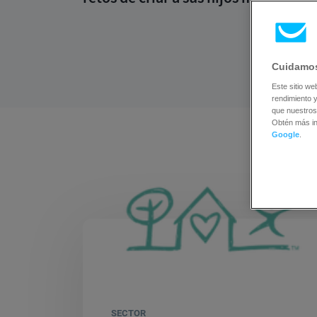
Cuidamos
Este sitio we
rendimiento y
que nuestros
Obtén más i
Google
.
SECTOR