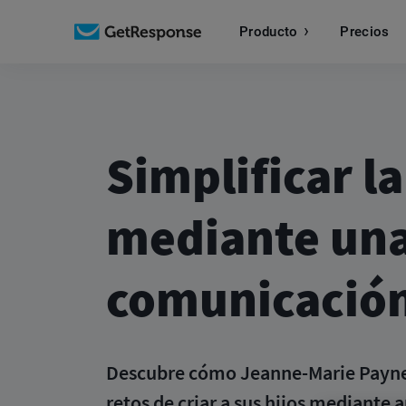
Producto
Precios
Simplificar l
mediante un
comunicación
Descubre cómo Jeanne-Marie Paynel 
retos de criar a sus hijos mediante 