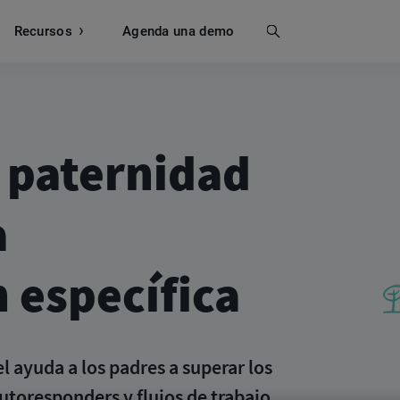
Recursos
Buscar
Agenda una demo
a paternidad
a
 específica
ayuda a los padres a superar los
autoresponders y flujos de trabajo