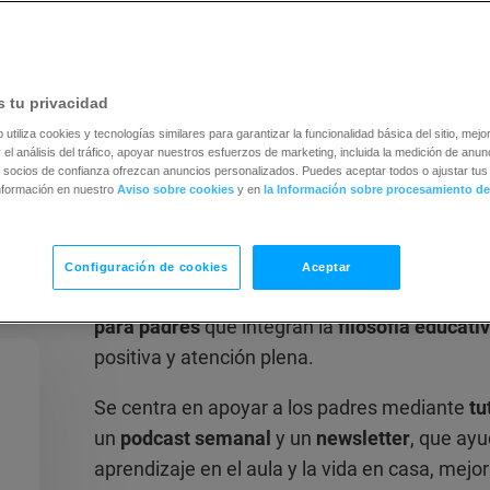
 tu privacidad
b utiliza cookies y tecnologías similares para garantizar la funcionalidad básica del sitio, mejor
 el análisis del tráfico, apoyar nuestros esfuerzos de marketing, incluida la medición de anunc
 socios de confianza ofrezcan anuncios personalizados. Puedes aceptar todos o ajustar tus 
nformación en nuestro
Aviso sobre cookies
y en
la Información sobre procesamiento de
Configuración de cookies
Aceptar
Jeanne-Marie Paynel M. Ed., fundadora de
Yo
para padres
que integran la
filosofía educat
positiva y atención plena.
Se centra en apoyar a los padres mediante
tu
un
podcast semanal
y un
newsletter
, que ayu
aprendizaje en el aula y la vida en casa, mejo