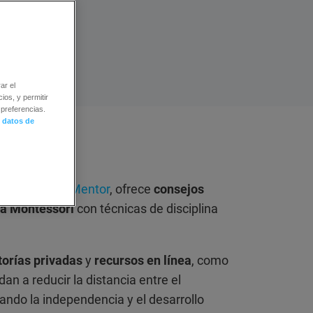
ar el
ios, y permitir
preferencias.
 datos de
ur Parenting Mentor
, ofrece
consejos
iva Montessori
con técnicas de disciplina
torías privadas
y
recursos en línea
, como
dan a reducir la distancia entre el
rando la independencia y el desarrollo