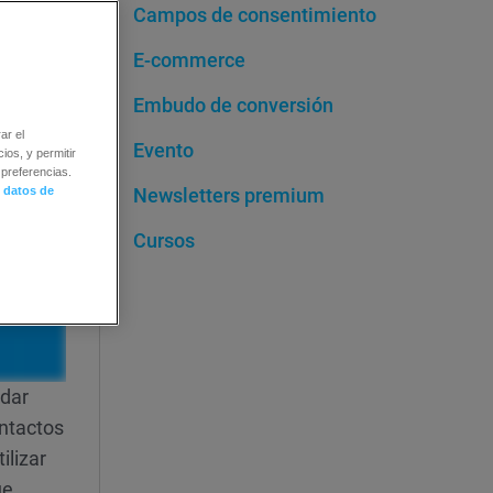
Campos de consentimiento
E-commerce
Embudo de conversión
ar el
Evento
ios, y permitir
preferencias.
 datos de
Newsletters premium
Cursos
rdar
ontactos
ilizar
ue