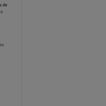
a de
na
Las