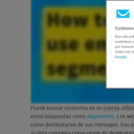
Cuidamos
Este sitio we
rendimiento y
que nuestros
Obtén más i
Google
.
Puede buscar contactos en su
cuenta
utili
estas búsquedas como
segmentos
. Los se
como destinatarios de sus mensajes. Son úti
su lista completa como grupo de destinatar