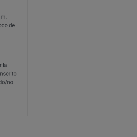
um.
iodo de
 la
nscrito
do/no