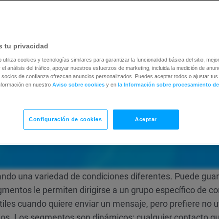
 tu privacidad
b utiliza cookies y tecnologías similares para garantizar la funcionalidad básica del sitio, mejor
 el análisis del tráfico, apoyar nuestros esfuerzos de marketing, incluida la medición de anunc
 socios de confianza ofrezcan anuncios personalizados. Puedes aceptar todos o ajustar tus 
nformación en nuestro
Aviso sobre cookies
y en
la Información sobre procesamiento de
Configuración de cookies
Aceptar
zando una variedad de condiciones diferentes. Puede gua
gmentos le permiten dirigirse a un grupo específico de c
les cuando quiere enviar un mensaje, pero prefiere no ut
ios. Los segmentos son dinámicos: cualquier contacto q