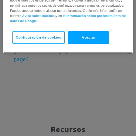
apoyar nuestros esfuerzos de marketing, incluida la medición de anuncios, y
permitir que nuestros socios de confianza ofrezcan anuncios personalizados.
¿Cómo promocionar productos en mi landing
Puedes aceptar todos o ajustar tus preferencias. Obtén más información en
page?
nuestro
Aviso sobre cookies
y en
la Información sobre procesamiento de
datos de Google
.
¿Cómo compartir un ebook con mis contactos?
¿Cómo añadir un temporizador a mi landing
Configuración de cookies
Aceptar
page?
¿Cómo añadir código personalizado a mi landing
page?
Recursos