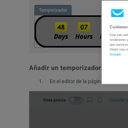
Cuidamos
Este sitio we
rendimiento y
que nuestros
Obtén más i
Google
.
Añadir un temporizador
En el editor de la página, haz clic 