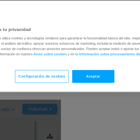
 tu privacidad
b utiliza cookies y tecnologías similares para garantizar la funcionalidad básica del sitio, mejor
 el análisis del tráfico, apoyar nuestros esfuerzos de marketing, incluida la medición de anunc
 socios de confianza ofrezcan anuncios personalizados. Puedes aceptar todos o ajustar tus 
nformación en nuestro
Aviso sobre cookies
y en
la Información sobre procesamiento de
Configuración de cookies
Aceptar
en el botón
Añadir elementos
.