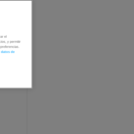
ar el
ios, y permitir
preferencias.
 datos de