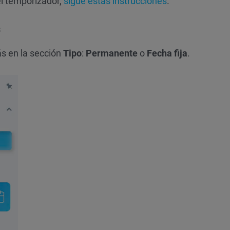
el temporizador,
sigue estas instrucciones
.
s
ás en la sección
Tipo
:
Permanente
o
Fecha
fija
.