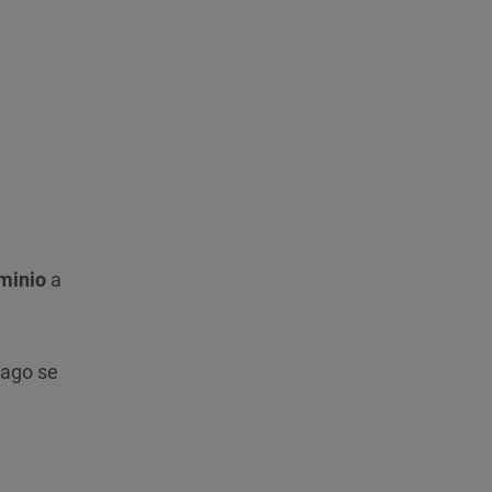
minio
a
pago se