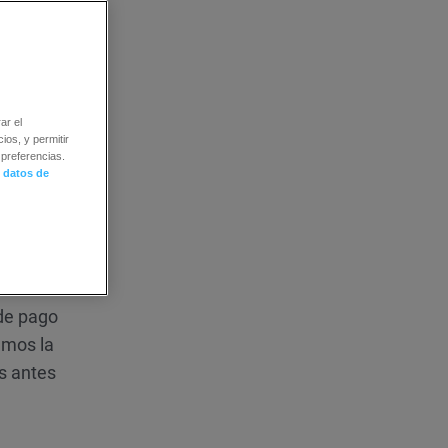
os
ar el
ios, y permitir
preferencias.
 datos de
zaron
de pago
emos la
s antes