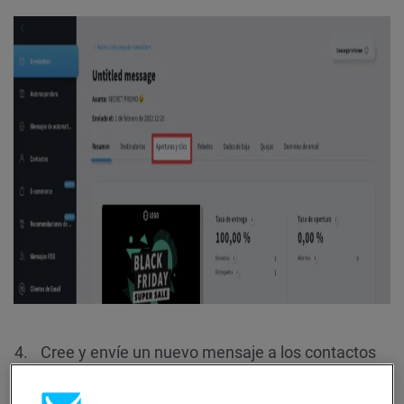
Cree y envíe un nuevo mensaje a los contactos
que
no abrieron
.