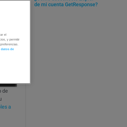
de mi cuenta GetResponse?
ar el
ios, y permitir
preferencias.
 datos de
o de
u
les a