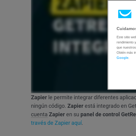
Cuidamos
Este sitio we
rendimiento y
que nuestros
Obtén más i
Google
.
Zapier
le permite integrar diferentes aplica
ningún código.
Zapier
está integrado en Get
cuenta
Zapier
en su
panel de control GetR
través de Zapier aquí
.