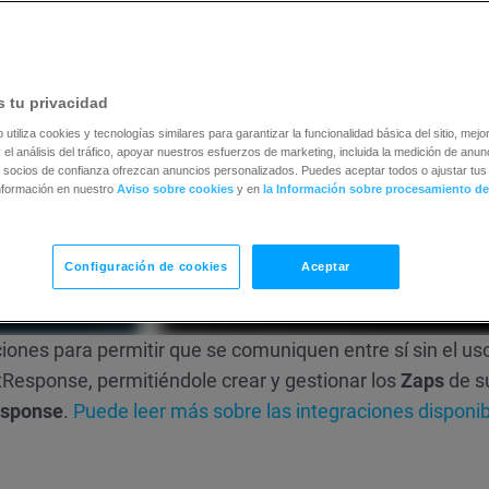
 tu privacidad
b utiliza cookies y tecnologías similares para garantizar la funcionalidad básica del sitio, mejor
 el análisis del tráfico, apoyar nuestros esfuerzos de marketing, incluida la medición de anunc
 socios de confianza ofrezcan anuncios personalizados. Puedes aceptar todos o ajustar tus 
nformación en nuestro
Aviso sobre cookies
y en
la Información sobre procesamiento de
Configuración de cookies
Aceptar
ciones para permitir que se comuniquen entre sí sin el us
Response, permitiéndole crear y gestionar los
Zaps
de s
esponse
.
Puede leer más sobre las integraciones disponib