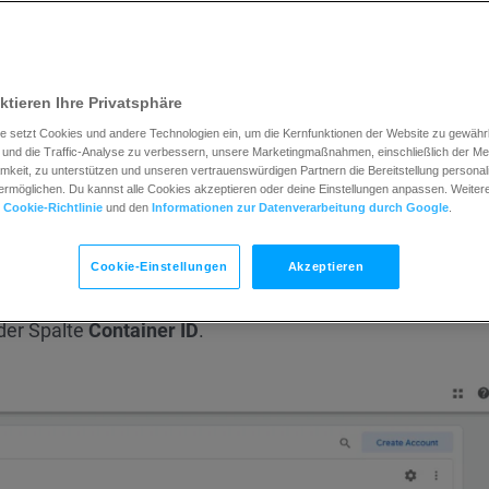
atisch aktivieren.
-Konto haben, können Sie ganz einfach ein neues Konto
ktieren Ihre Privatsphäre
e setzt Cookies und andere Technologien ein, um die Kernfunktionen der Website zu gewährle
-ID in Google vor?
und die Traffic-Analyse zu verbessern, unsere Marketingmaßnahmen, einschließlich der M
keit, zu unterstützen und unseren vertrauenswürdigen Partnern die Bereitstellung personali
rmöglichen. Du kannst alle Cookies akzeptieren oder deine Einstellungen anpassen. Weitere 
nto haben, tragen Sie Ihre Container-ID in den Landing
r
Cookie-Richtlinie
und den
Informationen zur Datenverarbeitung durch Google
.
Cookie-Einstellungen
Akzeptieren
m Sie im Topmenü auf
Accounts
klicken. Sie sehen dann di
der Spalte
Container ID
.