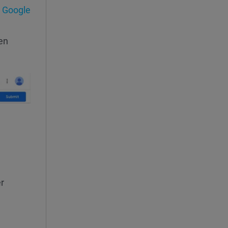
r
Google
en
r