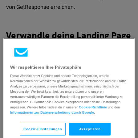
von GetResponse erreichen.
Verwandle deine Landing Page
in ein
profitables
Online-
Business
Wir respektieren Ihre Privatsphäre
Diese Website setzt Cookies und andere Technologien ein, um die
Kernfunktionen der Website zu gewährleisten, die Performance und die Traffic-
Analyse zu verbessern, unsere Marketingmaßnahmen, einschließlich der
Messung der Werbewirksamkeit, zu unterstützen und unseren
vertrauenswürdigen Partnern die Bereitstellung personalisierter Werbung zu
Baue deine Online-Präsenz auf
ermöglichen. Du kannst alle Cookies akzeptieren oder deine Einstellungen
anpassen. Weitere Infos findest du in unserer
Cookie-Richtlinie
und den
Informationen zur Datenverarbeitung durch Google
.
Zeige deiner Zielgruppe, wer du bist und was du
anbietest.
Cookie-Einstellungen
Akzeptieren