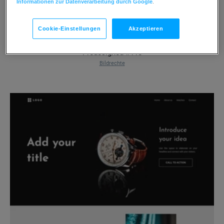
Informationen zur Datenverarbeitung durch Google
.
Cookie-Einstellungen
Akzeptieren
Predesigned #118
Bildrechte