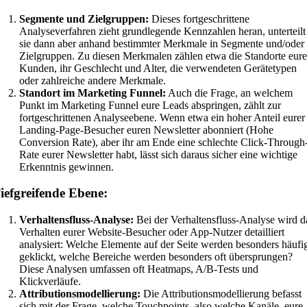
Segmente und Zielgruppen:
Dieses fortgeschrittene
Analyseverfahren zieht grundlegende Kennzahlen heran, unterteilt
sie dann aber anhand bestimmter Merkmale in Segmente und/oder
Zielgruppen. Zu diesen Merkmalen zählen etwa die Standorte eure
Kunden, ihr Geschlecht und Alter, die verwendeten Gerätetypen
oder zahlreiche andere Merkmale.
Standort im Marketing Funnel:
Auch die Frage, an welchem
Punkt im Marketing Funnel eure Leads abspringen, zählt zur
fortgeschrittenen Analyseebene. Wenn etwa ein hoher Anteil eurer
Landing-Page-Besucher euren Newsletter abonniert (Hohe
Conversion Rate), aber ihr am Ende eine schlechte Click-Through
Rate eurer Newsletter habt, lässt sich daraus sicher eine wichtige
Erkenntnis gewinnen.
iefgreifende Ebene:
Verhaltensfluss-Analyse:
Bei der Verhaltensfluss-Analyse wird d
Verhalten eurer Website-Besucher oder App-Nutzer detailliert
analysiert: Welche Elemente auf der Seite werden besonders häufi
geklickt, welche Bereiche werden besonders oft übersprungen?
Diese Analysen umfassen oft Heatmaps, A/B-Tests und
Klickverläufe.
Attributionsmodellierung:
Die Attributionsmodellierung befasst
sich mit der Frage, welche Touchpoints, also welche Kanäle, eure