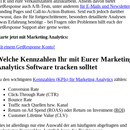
TR und eure Verkaufszahlen anzukurbeln. Abseits davon bietet
etResponse auch A/B-Tests, unter anderem
für E-Mails und Newsletter
anding Pages und Call-to-Action-Buttons. Seid euch jedoch darüber
ewusst, dass ihr für fortgeschrittenere, besonders detaillierte Analysen
twas Erfahrung benötigt – bei Fragen oder Problemen hilft euch der
etResponse Support aber gerne weiter.
tarte jetzt mit Marketing Analytics:
it einem GetResponse Konto!
elche Kennzahlen Ihr mit Eurer Marketin
nalytics Software tracken solltet
u den wichtigsten
Kennzahlen (KPIs) für Marketing Analytics
zählen:
Conversion Rate
Click-Through Rate (CTR)
Bounce Rate
Traffic nach Quellen bzw. Kanal
Return on Ad Spend (ROAS) oder Return on Investment (
ROI
)
Customer Lifetime Value (CLV)
ies ist allerdings nur eine Auswahl der am häufigsten abgefragten und