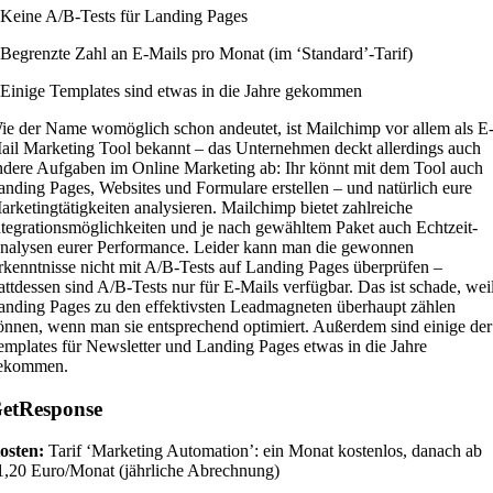
 Keine A/B-Tests für Landing Pages
 Begrenzte Zahl an E-Mails pro Monat (im ‘Standard’-Tarif)
 Einige Templates sind etwas in die Jahre gekommen
ie der Name womöglich schon andeutet, ist Mailchimp vor allem als E
ail Marketing Tool bekannt – das Unternehmen deckt allerdings auch
ndere Aufgaben im Online Marketing ab: Ihr könnt mit dem Tool auch
anding Pages, Websites und Formulare erstellen – und natürlich eure
arketingtätigkeiten analysieren. Mailchimp bietet zahlreiche
ntegrationsmöglichkeiten und je nach gewähltem Paket auch Echtzeit-
nalysen eurer Performance. Leider kann man die gewonnen
rkenntnisse nicht mit A/B-Tests auf Landing Pages überprüfen –
tattdessen sind A/B-Tests nur für E-Mails verfügbar. Das ist schade, wei
anding Pages zu den effektivsten Leadmagneten überhaupt zählen
önnen, wenn man sie entsprechend optimiert. Außerdem sind einige der
emplates für Newsletter und Landing Pages etwas in die Jahre
ekommen.
etResponse
osten:
Tarif ‘Marketing Automation’: ein Monat kostenlos, danach ab
1,20 Euro/Monat (jährliche Abrechnung)