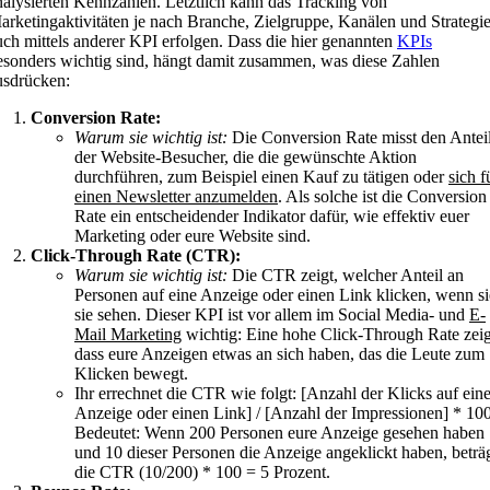
nalysierten Kennzahlen. Letztlich kann das Tracking von
arketingaktivitäten je nach Branche, Zielgruppe, Kanälen und Strategi
uch mittels anderer KPI erfolgen. Dass die hier genannten
KPIs
esonders wichtig sind, hängt damit zusammen, was diese Zahlen
usdrücken:
Conversion Rate:
Warum sie wichtig ist:
Die Conversion Rate misst den Antei
der Website-Besucher, die die gewünschte Aktion
durchführen, zum Beispiel einen Kauf zu tätigen oder
sich f
einen Newsletter anzumelden
. Als solche ist die Conversion
Rate ein entscheidender Indikator dafür, wie effektiv euer
Marketing oder eure Website sind.
Click-Through Rate (CTR):
Warum sie wichtig ist:
Die CTR zeigt, welcher Anteil an
Personen auf eine Anzeige oder einen Link klicken, wenn si
sie sehen. Dieser KPI ist vor allem im Social Media- und
E-
Mail Marketing
wichtig: Eine hohe Click-Through Rate zeig
dass eure Anzeigen etwas an sich haben, das die Leute zum
Klicken bewegt.
Ihr errechnet die CTR wie folgt: [Anzahl der Klicks auf ein
Anzeige oder einen Link] / [Anzahl der Impressionen] * 10
Bedeutet: Wenn 200 Personen eure Anzeige gesehen haben
und 10 dieser Personen die Anzeige angeklickt haben, beträ
die CTR (10/200) * 100 = 5 Prozent.