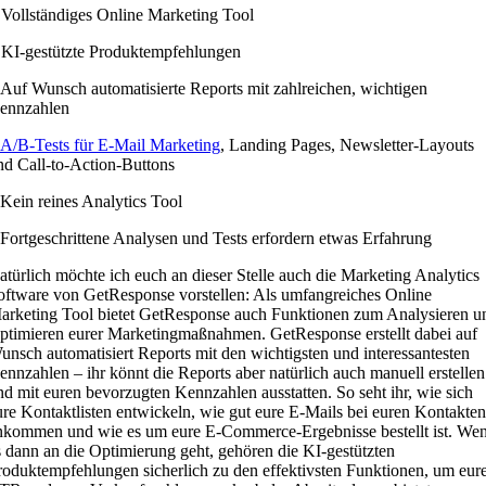
 Vollständiges Online Marketing Tool
 KI-gestützte Produktempfehlungen
 Auf Wunsch automatisierte Reports mit zahlreichen, wichtigen
ennzahlen
A/B-Tests für E-Mail Marketing
, Landing Pages, Newsletter-Layouts
nd Call-to-Action-Buttons
 Kein reines Analytics Tool
 Fortgeschrittene Analysen und Tests erfordern etwas Erfahrung
atürlich möchte ich euch an dieser Stelle auch die Marketing Analytics
oftware von GetResponse vorstellen: Als umfangreiches Online
arketing Tool bietet GetResponse auch Funktionen zum Analysieren u
ptimieren eurer Marketingmaßnahmen. GetResponse erstellt dabei auf
unsch automatisiert Reports mit den wichtigsten und interessantesten
ennzahlen – ihr könnt die Reports aber natürlich auch manuell erstellen
nd mit euren bevorzugten Kennzahlen ausstatten. So seht ihr, wie sich
ure Kontaktlisten entwickeln, wie gut eure E-Mails bei euren Kontakten
nkommen und wie es um eure E-Commerce-Ergebnisse bestellt ist. We
s dann an die Optimierung geht, gehören die KI-gestützten
roduktempfehlungen sicherlich zu den effektivsten Funktionen, um eur