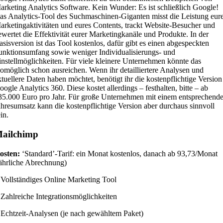
arketing Analytics Software. Kein Wunder: Es ist schließlich Google!
as Analytics-Tool des Suchmaschinen-Giganten misst die Leistung eur
arketingaktivitäten und eures Contents, trackt Website-Besucher und
ewertet die Effektivität eurer Marketingkanäle und Produkte. In der
asisversion ist das Tool kostenlos, dafür gibt es einen abgespeckten
unktionsumfang sowie weniger Individualisierungs- und
instellmöglichkeiten. Für viele kleinere Unternehmen könnte das
omöglich schon ausreichen. Wenn ihr detailliertere Analysen und
ktuellere Daten haben möchtet, benötigt ihr die kostenpflichtige Version
oogle Analytics 360. Diese kostet allerdings – festhalten, bitte – ab
35.000 Euro pro Jahr. Für große Unternehmen mit einem entsprechend
ahresumsatz kann die kostenpflichtige Version aber durchaus sinnvoll
in.
ailchimp
osten:
‘Standard’-Tarif: ein Monat kostenlos, danach ab 93,73/Monat
jährliche Abrechnung)
 Vollständiges Online Marketing Tool
 Zahlreiche Integrationsmöglichkeiten
 Echtzeit-Analysen (je nach gewähltem Paket)