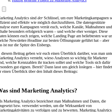
Häufig gestellte Fragen zu Marketing Analytics
arketing Analytics sind
der
Schlüssel, um eure Marketingkampagnen s
ffizient und effektiv wie möglich durchzuführen. Die datengestützte
nalyse eurer Kampagnen verrät euch, welche Kanäle, Maßnahmen und
nhalte besonders erfolgreich waren – und welche eher weniger. Diese
aten können euch zeigen, welche Landing Page am beliebtesten war u
elche Newsletter-Headline zur besten Öffnungsrate geführt hat – aber
as ist nur die Spitze des Eisbergs.
n diesem Beitrag geben wir euch einen Überblick darüber, was man unt
arketing Analytics versteht, wieso Analysen so wichtig für Marketer
ind, welche Kennzahlen ihr tracken solltet und welche Tools sich dafür
esonders gut eignen. Bereit? Dann lasst uns gleich loslegen – hier findet
hr einen Überblick über den Inhalt dieses Beitrags:
as sind Marketing Analytics?
ls Marketing Analytics bezeichnet man Maßnahmen und Daten, die
ingesetzt bzw. verwendet werden, um die Wirksamkeit von
arketingaktivitäten zu verfolgen und zu bewerten. Marketing Analytics