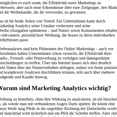
rmöglichen es euch somit, die Effektivität eures Marketings zu
erbessern, aber auch neue Erkenntnisse über eure Zielgruppe, den Mark
nd die Werbekanäle, die ihr verwendet, zu gewinnen.
as ist für beide Seiten von Vorteil: Ein Unternehmen kann durch
arketing Analytics seine Umsätze verbessern und seine
Werbe-)Ausgaben optimieren – und Nutzer sowie Konsumenten erhalte
o relevantere, persönlichere Werbung, die besser zu ihren individuellen
edürfnissen passt.
erbeanalysen sind kein Phänomen des Online Marketings – auch vor
ahrzehnten haben Unternehmen schon versucht, die Effektivität ihrer
adio-, Fernseh- oder Printwerbung zu verfolgen und datengestützte
ntscheidungen zu treffen. Über das Internet lassen sich aber deutlich
ehr Daten über das Nutzerverhalten abfragen, sodass wir heute präzise
nd komplexere Analysen durchführen können, teils auch über mehrere
ndgeräte und Kanäle hinweg.
arum sind Marketing Analytics wichtig?
erbung zu betreiben, ohne ihre Wirkung zu analysieren, ist ein bissche
o, als würde man mit verbundenen Augen Darts spielen: Ihr könnt eine
anze Weile lang Pfeile in die ungefähre Richtung der Dartscheibe werfe
nd manchmal wird sicherlich mal ein Pfeil die Scheibe treffen. Aber oh