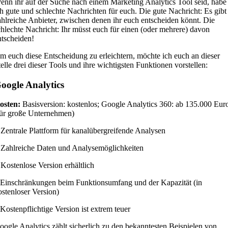
enn ihr auf der Suche nach einem Marketing Analytics Tool seid, habe
ch gute und schlechte Nachrichten für euch. Die gute Nachricht: Es gibt
ahlreiche Anbieter, zwischen denen ihr euch entscheiden könnt. Die
chlechte Nachricht: Ihr müsst euch für einen (oder mehrere) davon
ntscheiden!
m euch diese Entscheidung zu erleichtern, möchte ich euch an dieser
telle drei dieser Tools und ihre wichtigsten Funktionen vorstellen:
oogle Analytics
osten:
Basisversion: kostenlos; Google Analytics 360: ab 135.000 Eur
für große Unternehmen)
 Zentrale Plattform für kanalübergreifende Analysen
 Zahlreiche Daten und Analysemöglichkeiten
 Kostenlose Version erhältlich
 Einschränkungen beim Funktionsumfang und der Kapazität (in
ostenloser Version)
 Kostenpflichtige Version ist extrem teuer
oogle Analytics zählt sicherlich zu den bekanntesten Beispielen von