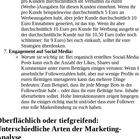
pro Kunden durchschnittlich im Verhältnis zu euren
(Werbe-)Ausgaben für diesen Kunden einnehmt. Wenn ihr
pro Kunde beispielsweise durchschnittlich 5 Euro an
Werbeausgaben habt, aber jeder Kunde durchschnittlich 10
Euro Einnahmen generiert, ist das top. Wenn ihr aber
durchschnittlich 10 Euro pro Kunde für Werbung ausgebt u
der durchschnittliche Kunde nur für 10,50 Euro (oder noch
schlimmer: für 9 Euro) bei euch einkauft, solltet ihr eure
Strategien überdenken.
Engagement auf Social Media:
Warum sie wichtig ist:
Bei organisch erstellten Social-Media
Posts kann euch die Anzahl der Likes, Shares und
Kommentare unter euren Beiträgen einiges verraten: Wenn i
ansehnliche Followerzahlen habt, aber nur wenige Profile m
euren Beiträgen interagieren kann das mehrere Dinge
bedeuten: Zum Beispiel, dass ihr jede Menge Bots in der
Followerliste habt – oder dass ihr eure Beiträge bzw. Inhalte
überarbeiten solltet. Hohe Interaktionsraten zeigen hingegen
dass ihr einiges richtig macht und/oder dass eure Follower
eine tolle Markenbindung zu euch haben.
berflächlich oder tiefgreifend:
nterschiedliche Arten der Marketing-
nalyse