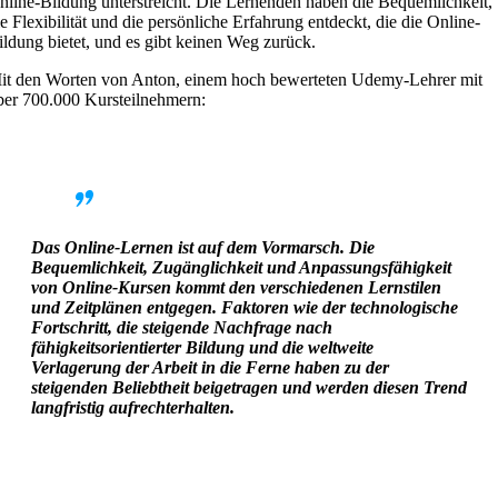
nline-Bildung unterstreicht. Die Lernenden haben die Bequemlichkeit,
ie Flexibilität und die persönliche Erfahrung entdeckt, die die Online-
ildung bietet, und es gibt keinen Weg zurück.
it den Worten von Anton, einem hoch bewerteten Udemy-Lehrer mit
ber 700.000 Kursteilnehmern:
Das Online-Lernen ist auf dem Vormarsch. Die
Bequemlichkeit, Zugänglichkeit und Anpassungsfähigkeit
von Online-Kursen kommt den verschiedenen Lernstilen
und Zeitplänen entgegen. Faktoren wie der technologische
Fortschritt, die steigende Nachfrage nach
fähigkeitsorientierter Bildung und die weltweite
Verlagerung der Arbeit in die Ferne haben zu der
steigenden Beliebtheit beigetragen und werden diesen Trend
langfristig aufrechterhalten.