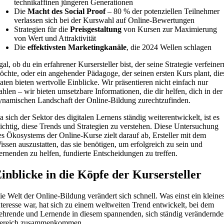
technikaffinen jüngeren Generationen
Die
Macht des Social Proof
– 80 % der potenziellen Teilnehmer
verlassen sich bei der Kurswahl auf Online-Bewertungen
Strategien für die
Preisgestaltung
von Kursen zur Maximierung
von Wert und Attraktivität
Die
effektivsten Marketingkanäle
, die 2024 Wellen schlagen
gal, ob du ein erfahrener Kursersteller bist, der seine Strategie verfeiner
öchte, oder ein angehender Pädagoge, der seinen ersten Kurs plant, die
aten bieten wertvolle Einblicke. Wir präsentieren nicht einfach nur
ahlen – wir bieten umsetzbare Informationen, die dir helfen, dich in der
ynamischen Landschaft der Online-Bildung zurechtzufinden.
a sich der Sektor des digitalen Lernens ständig weiterentwickelt, ist es
ichtig, diese Trends und Strategien zu verstehen. Diese Untersuchung
es Ökosystems der Online-Kurse zielt darauf ab, Ersteller mit dem
issen auszustatten, das sie benötigen, um erfolgreich zu sein und
ernenden zu helfen, fundierte Entscheidungen zu treffen.
inblicke in die Köpfe der Kursersteller
ie Welt der Online-Bildung verändert sich schnell. Was einst ein kleine
nteresse war, hat sich zu einem weltweiten Trend entwickelt, bei dem
ehrende und Lernende in diesem spannenden, sich ständig verändernd
ereich zusammenkommen.