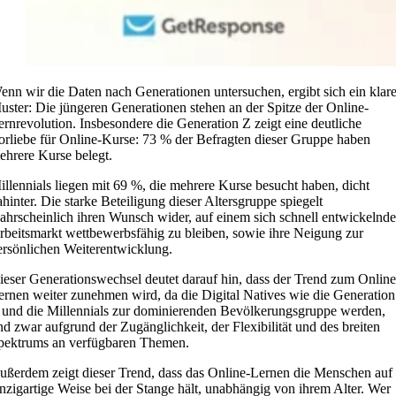
enn wir die Daten nach Generationen untersuchen, ergibt sich ein klar
uster: Die jüngeren Generationen stehen an der Spitze der Online-
ernrevolution. Insbesondere die Generation Z zeigt eine deutliche
orliebe für Online-Kurse: 73 % der Befragten dieser Gruppe haben
ehrere Kurse belegt.
illennials liegen mit 69 %, die mehrere Kurse besucht haben, dicht
ahinter. Die starke Beteiligung dieser Altersgruppe spiegelt
ahrscheinlich ihren Wunsch wider, auf einem sich schnell entwickelnd
rbeitsmarkt wettbewerbsfähig zu bleiben, sowie ihre Neigung zur
ersönlichen Weiterentwicklung.
ieser Generationswechsel deutet darauf hin, dass der Trend zum Online
ernen weiter zunehmen wird, da die Digital Natives wie die Generation
 und die Millennials zur dominierenden Bevölkerungsgruppe werden,
nd zwar aufgrund der Zugänglichkeit, der Flexibilität und des breiten
pektrums an verfügbaren Themen.
ußerdem zeigt dieser Trend, dass das Online-Lernen die Menschen auf
inzigartige Weise bei der Stange hält, unabhängig von ihrem Alter. Wer