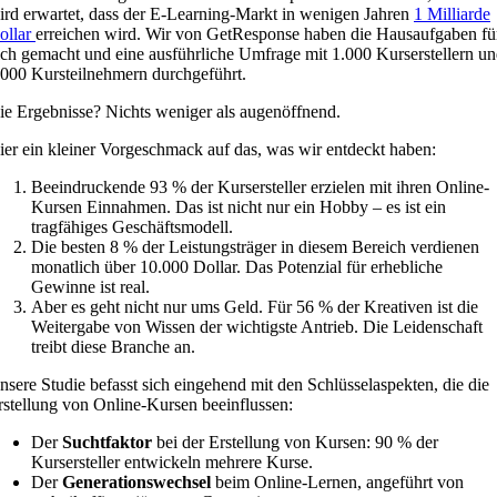
ird erwartet, dass der E-Learning-Markt in wenigen Jahren
1 Milliarde
ollar
erreichen wird. Wir von GetResponse haben die Hausaufgaben fü
ich gemacht und eine ausführliche Umfrage mit 1.000 Kurserstellern u
.000 Kursteilnehmern durchgeführt.
ie Ergebnisse? Nichts weniger als augenöffnend.
ier ein kleiner Vorgeschmack auf das, was wir entdeckt haben:
Beeindruckende 93 % der Kursersteller erzielen mit ihren Online-
Kursen Einnahmen. Das ist nicht nur ein Hobby – es ist ein
tragfähiges Geschäftsmodell.
Die besten 8 % der Leistungsträger in diesem Bereich verdienen
monatlich über 10.000 Dollar. Das Potenzial für erhebliche
Gewinne ist real.
Aber es geht nicht nur ums Geld. Für 56 % der Kreativen ist die
Weitergabe von Wissen der wichtigste Antrieb. Die Leidenschaft
treibt diese Branche an.
nsere Studie befasst sich eingehend mit den Schlüsselaspekten, die die
rstellung von Online-Kursen beeinflussen:
Der
Suchtfaktor
bei der Erstellung von Kursen: 90 % der
Kursersteller entwickeln mehrere Kurse.
Der
Generationswechsel
beim Online-Lernen, angeführt von