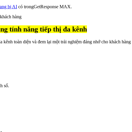
ang bị AI
có trongGetResponse MAX.
g tính năng tiếp thị đa kênh
đa kênh toàn diện và đem lại một trải nghiệm đáng nhớ cho khách hàng
h số.