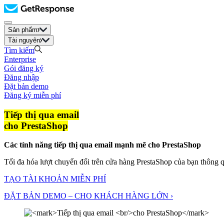
Sản phẩm
Tài nguyên
Tìm kiếm
Enterprise
Gói đăng ký
Đăng nhập
Đặt bản demo
Đăng ký miễn phí
Tiếp thị qua email
cho PrestaShop
Các tính năng tiếp thị qua email mạnh mẽ cho PrestaShop
Tối đa hóa lượt chuyển đổi trên cửa hàng PrestaShop của bạn thông qu
TẠO TÀI KHOẢN MIỄN PHÍ
ĐẶT BẢN DEMO – CHO KHÁCH HÀNG LỚN ›