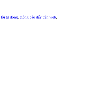
ả lời tự động
,
thông báo đẩy trên web
,