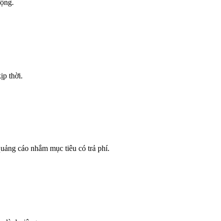
động.
ịp thời.
uảng cáo nhắm mục tiêu có trả phí.