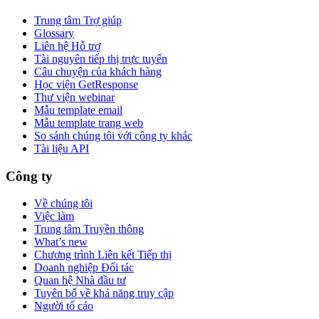
Trung tâm Trợ giúp
Glossary
Liên hệ Hỗ trợ
Tài nguyên tiếp thị trực tuyến
Câu chuyện của khách hàng
Học viện GetResponse
Thư viện webinar
Mẫu template email
Mẫu template trang web
So sánh chúng tôi với công ty khác
Tài liệu API
Công ty
Về chúng tôi
Việc làm
Trung tâm Truyền thông
What’s new
Chương trình Liên kết Tiếp thị
Doanh nghiệp Đối tác
Quan hệ Nhà đầu tư
Tuyên bố về khả năng truy cập
Người tố cáo