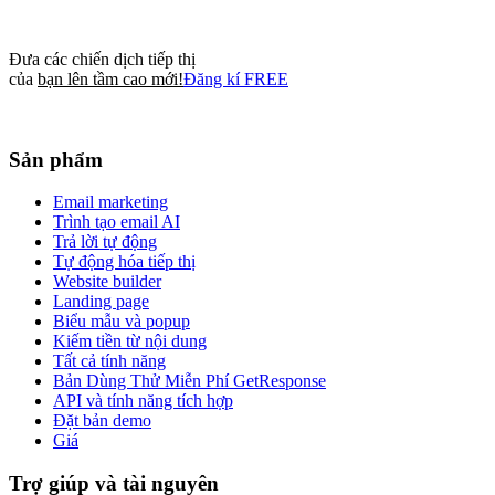
Đưa các chiến dịch tiếp thị
của
bạn lên tầm cao mới!
Đăng kí FREE
Sản phẩm
Email marketing
Trình tạo email AI
Trả lời tự động
Tự động hóa tiếp thị
Website builder
Landing page
Biểu mẫu và popup
Kiếm tiền từ nội dung
Tất cả tính năng
Bản Dùng Thử Miễn Phí GetResponse
API và tính năng tích hợp
Đặt bản demo
Giá
Trợ giúp và tài nguyên