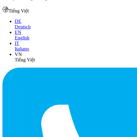
Tiếng Việt
DE
Deutsch
EN
English
IT
Italiano
VN
Tiếng Việt