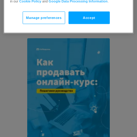
in our
Cookie Policy
and
Google Data Processing Information
.
Ресурсы
Manage preferences
Accept