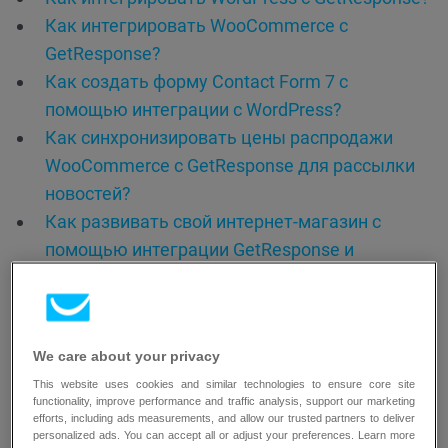
Как интегрировать WooCommerce с
GetResponse?
Как создать форму Contact Form 7 с
помощью интеграции с WordPress?
Как синхронизировать цены распродажи
WooCommerce с GetResponse для рассылки
новостей?
Как развивать свой интернет-магазин с
помощью интеграции GetResponse и
WordPress?
We care about your privacy
This website uses cookies and similar technologies to ensure core site
functionality, improve performance and traffic analysis, support our marketing
efforts, including ads measurements, and allow our trusted partners to deliver
personalized ads. You can accept all or adjust your preferences. Learn more