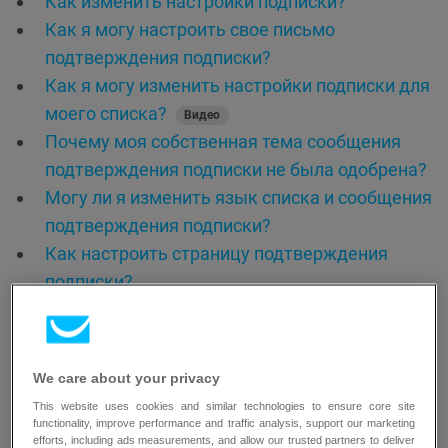
Как изменить настройки подписки?
Как я могу настроить свое письмо
подтверждения подписки?
Как я могу изменить настройки подписки для
моего списка?
Видео
Почему моя собственная тема сообщения
подтверждения подписки не была одобрена?
Могу ли я изменить язык списка и сообщения
подтверждения подписки?
Как настроить страницу подтверждения
подписки?
Где находятся настройки списка?
Как удалить список контактов?
Где я могу просматривать свои списки и
We care about your privacy
управлять ими?
This website uses cookies and similar technologies to ensure core site
Как создать новый список контактов?
functionality, improve performance and traffic analysis, support our marketing
efforts, including ads measurements, and allow our trusted partners to deliver