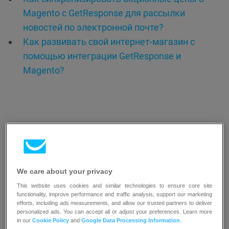
Magento с GetResponse для рассылки
новостей по электронной почте?
Как развивать свой интернет-магазин с
помощью интеграции GetResponse и
Magento?
We care about your privacy
Ресурсы
This website uses cookies and similar technologies to ensure core site
functionality, improve performance and traffic analysis, support our marketing
efforts, including ads measurements, and allow our trusted partners to deliver
personalized ads. You can accept all or adjust your preferences. Learn more
in our
Cookie Policy
and
Google Data Processing Information
.