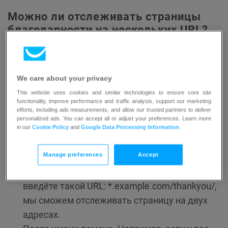
Можно ли отслеживать страницы
благодарности на нескольких URL?
Вы можете отслеживать несколько страниц
благодарности на одном домене. Используйте
звёздочку (*), когда вводите URL страницы
We care about your privacy
благодарности в
Свойствах
элемента
Брошенная
This website uses cookies and similar technologies to ensure core site
корзина
. Звёздочка может стоять:
functionality, improve performance and traffic analysis, support our marketing
efforts, including ads measurements, and allow our trusted partners to deliver
personalized ads. You can accept all or adjust your preferences. Learn more
Перед именем домена. Например, если у вас
in our
Cookie Policy
and
Google Data Processing Information
.
есть страницы благодарности на двух
Manage preferences
Accept
доменах: catalog.example.com/thankyou/ и
store.example.com/thankyou/. Если вы
введёте такой URL: *.example.com/thankyou/,
мы сможем отслеживать страницу на двух
адресах.