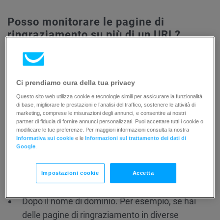
Posso monitorare le pagine di
ringraziamento su più di un URL?
Puoi monitorare varie pagine di ringraziamento all’interno
dello stesso dominio. Usa l’asterisco (*) quando inserisci
l’URL
della pagina di ringraziamento sotto
Proprietà
per
Ci prendiamo cura della tua privacy
l’elemento
Carrello abbandonato
. L’asterisco può andare:
Questo sito web utilizza cookie e tecnologie simili per assicurare la funzionalità
di base, migliorare le prestazioni e l’analisi del traffico, sostenere le attività di
marketing, comprese le misurazioni degli annunci, e consentire ai nostri
Prima del nome di dominio. Ad esempio, hai
partner di fiducia di fornire annunci personalizzati. Puoi accettare tutti i cookie o
modificare le tue preferenze. Per maggiori informazioni consulta la nostra
delle pagine di ringraziamento in due
Informativa sui cookie
e le
Informazioni sul trattamento dei dati di
sottodomini: catalogo.esempio.com/grazie/ e
Google
.
negozio.esempio.com/grazie/. Se inserisci
questo URL : *.esempio.com/grazie/, possiamo
Impostazioni cookie
Accetta
monitorare le pagine in questi due indirizzi.
Dopo il nome di dominio. Per esempio, se hai
delle pagine di ringraziamento in diverse