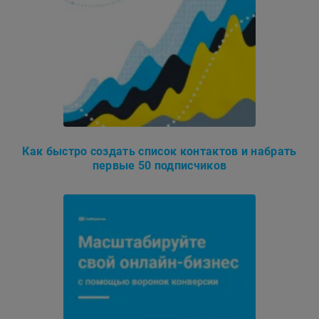
Как быстро создать список контактов и набрать
первые 50 подписчиков