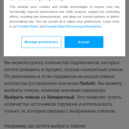
указанный фильтр.
This website uses cookies and similar technologies to ensure core site
functionality, improve performance and traffic analysis, support our marketing
efforts, including ads measurements, and allow our trusted partners to deliver
Условие по умолчанию активирует процесс только для
personalized ads. You can accept all or adjust your preferences. Learn more
новых контактов, добавленных
после
публикации
in our
Cookie Policy
and
Google Data Processing Information
.
процесса. Чтобы добавить к процессу
существующие
контакты
, включите параметр
Включить контакты,
Manage preferences
Accept
находящиеся в этом списке до начала процесса
.
Вы можете сузить количество подписчиков, которых
хотите добавить в процесс, указав конкретный список.
По умолчанию в этом параметре не указан список
контактов (установлено значение
Любой
). Вы можете
выбрать список, изменив значение параметра
Выбрать список
на
Конкретный
. Это позволит сузить
количество источников подписки и использовать
только те, которые связаны с выбранным списком.
Например, вы хотите выбрать список