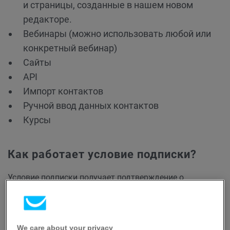
и страницы, созданные в нашем новом
редакторе.
Вебинары (можно использовать любой или
конкретный вебинар)
Сайты
API
Импорт контактов
Ручной ввод данных контактов
Курсы
Как работает условие подписки?
Условие подписки получает подтверждение о
регистрации контактов от одного из источников
(формы, API, импорта контактов, лендинга, ручного
ввода данных, вебинара, запись на курс), а затем
выполняет назначенное действие или применяет
We care about your privacy