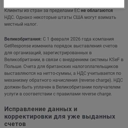
Клиенты из стран за пределами ЕС
не облагаются
НДС. Однако некоторые штаты США могут взимать
местный налог.
Великобритания:
С 1 февраля 2026 года компания
GetResponse изменила порядок выставления счетов
для организаций, зарегистрированных в
Великобритании, в связи с внедрением системы KSeF в
Польше. Счета для британских налогоплательщиков
выставляются на нетто-суммы, а НДС учитывается по
механизму обратного начисления (reverse charge). НДС
должен быть уплачен в Великобритании получателем
услуги в соответствии с правилами reverse charge.
Исправление данных и
корректировки для уже выданных
счетов