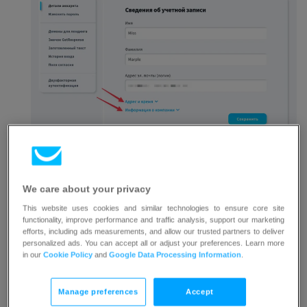
Нажмите
Сохранить
.
We care about your privacy
Примечание
: Все
клиенты
из ЕС, которые не
This website uses cookies and similar technologies to ensure core site
предоставили VAT ID (НДС) при регистрации,
functionality, improve performance and traffic analysis, support our marketing
облагаются НДС
в соответствии с их страной.
efforts, including ads measurements, and allow our trusted partners to deliver
personalized ads. You can accept all or adjust your preferences. Learn more
in our
Cookie Policy
and
Google Data Processing Information
.
Все клиенты из
Польши
, независимо от того, указали
они VAT ID (NIP) в профиле или нет,
облагаются 23%
Manage preferences
Accept
НДС
.