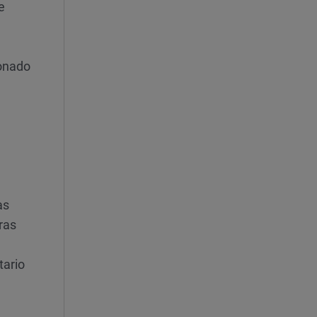
e
ionado
as
ras
tario