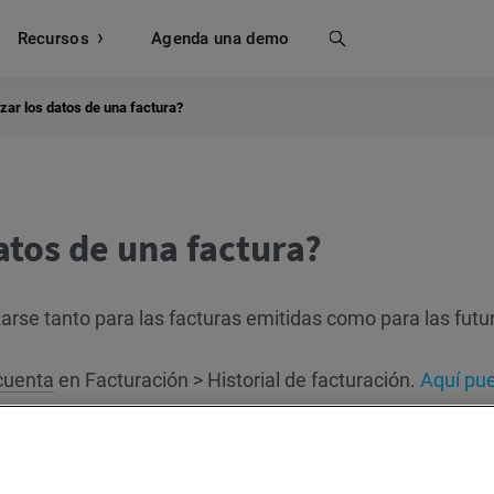
Recursos
Buscar
Agenda una demo
zar los datos de una factura?
atos de una factura?
zarse tanto para las facturas emitidas como para las futu
cuenta
en Facturación > Historial de facturación.
Aquí pu
ión para futuras facturas