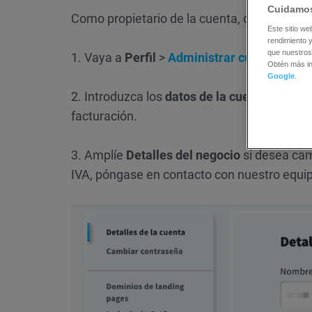
Cuidamos
Como propietario de la cuenta, debe cambia
Este sitio we
rendimiento y
que nuestros
1. Vaya a
Perfil
>
Administrar cuenta
.
Obtén más i
Google
.
2. Introduzca los
datos de la cuenta
y ampl
facturación.
3. Amplíe
Detalles del negocio
si desea cam
IVA, póngase en contacto con nuestro equi