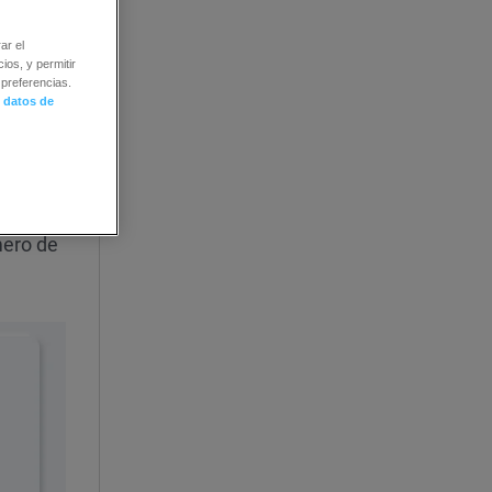
ar el
ios, y permitir
preferencias.
 datos de
mero de