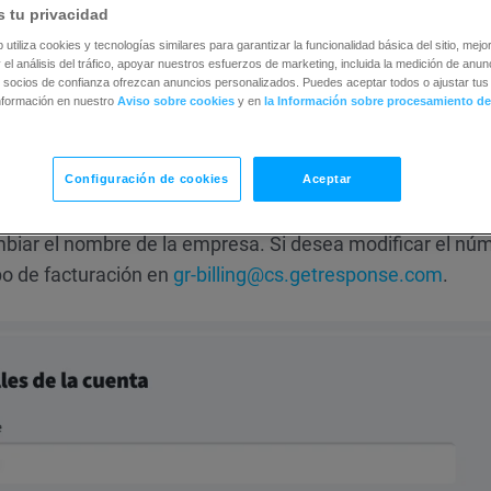
 tu privacidad
r la información de su cuenta.
b utiliza cookies y tecnologías similares para garantizar la funcionalidad básica del sitio, mejor
 el análisis del tráfico, apoyar nuestros esfuerzos de marketing, incluida la medición de anunc
 socios de confianza ofrezcan anuncios personalizados. Puedes aceptar todos o ajustar tus 
nformación en nuestro
Aviso sobre cookies
y en
la Información sobre procesamiento de
íe
Dirección y hora
para introducir su nueva dirección de
Configuración de cookies
Aceptar
biar el nombre de la empresa. Si desea modificar el nú
po de facturación en
gr-billing@cs.getresponse.com
.