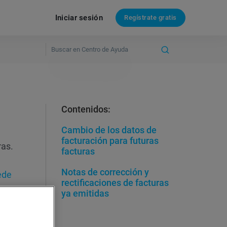
Iniciar sesión
Regístrate gratis
Contenidos:
Cambio de los datos de
facturación para futuras
ras.
facturas
Notas de corrección y
ede
rectificaciones de facturas
ya emitidas