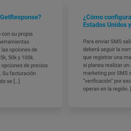
e GetResponse?
¿Cómo configura
Estados Unidos 
 con su propia
Para enviar SMS sal
herramientas
deberá seguir la norm
n las opciones de
que registrar una m
25k, 50k y 100k.
si planea realizar 
 opciones de precios
marketing por SMS a
. Su facturación
“verificación” por e
do se […]
operan en la región. 