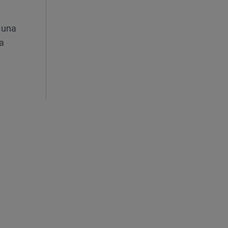
e una
a