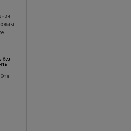
ания
асовым
те
у без
ить
 Эта