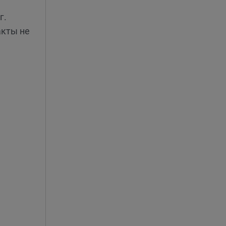
г.
акты не