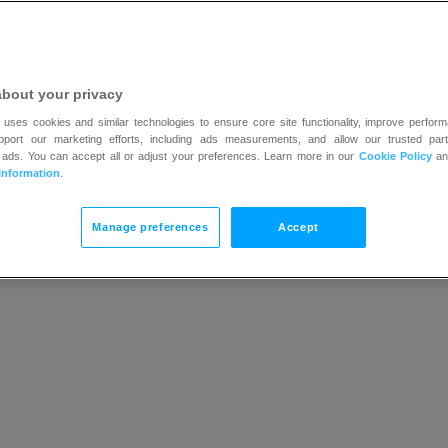
about your privacy
 uses cookies and similar technologies to ensure core site functionality, improve perform
upport our marketing efforts, including ads measurements, and allow our trusted part
 ads. You can accept all or adjust your preferences. Learn more in our
Cookie Policy
a
Information
.
Manage preferences
Accept