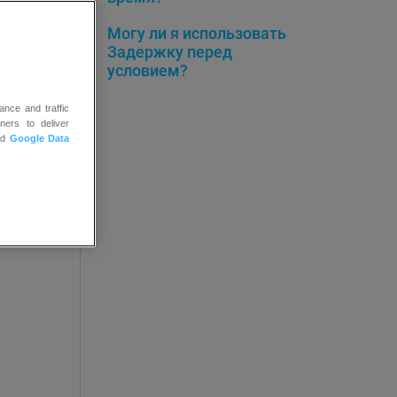
Могу ли я использовать
Задержку перед
условием?
ance and traffic
ners to deliver
nd
Google Data