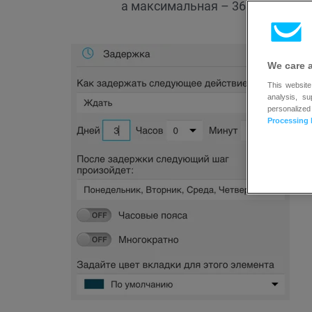
а максимальная – 366 дней.
We care 
This website
analysis, s
personalized
Processing 